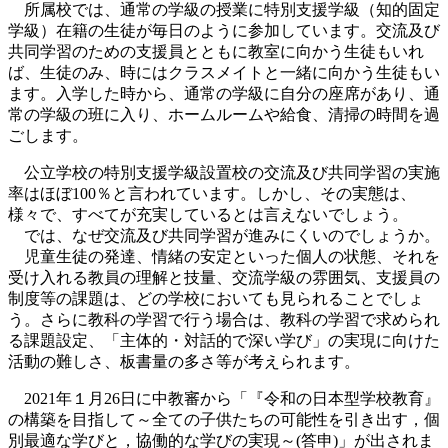
所属校では、通常の学級の授業に特別支援学級（知的固定
学級）在籍の生徒が毎日のように参加しています。交流及び
共同学習のための支援員とともに教室に向かう生徒もいれ
ば、生徒のみ、時にはクラスメイトと一緒に向かう生徒もい
ます。入学した時から、通常の学級に自分の座席があり、通
常の学級の班に入り、ホームルームや給食、清掃の時間を過
ごします。
公立学校の特別支援学級設置校の交流及び共同学習の実施
率はほぼ100％と言われています。しかし、その実態は、
様々で、すべてが充実しているとは言えないでしょう。
では、なぜ交流及び共同学習が進みにくいのでしょうか。
児童生徒の発達、情緒の安定といった個人の状態、それを
受け入れる教員の理解と技量、交流学級の雰囲気、支援員の
制度等の課題は、どの学校においても見られることでしょ
う。さらに教科の学習で行う場合は、教科の学習で求められ
る課題設定、「主体的・対話的で深い学び」の実現に向けた
活動の難しさ、板書量の多さ等が考えられます。
2021年１月26日に中教審から「『令和の日本型学校教育』
の構築を目指して～全ての子供たちの可能性を引き出す，個
別最適な学びと，協働的な学びの実現～(答申)」が出されま