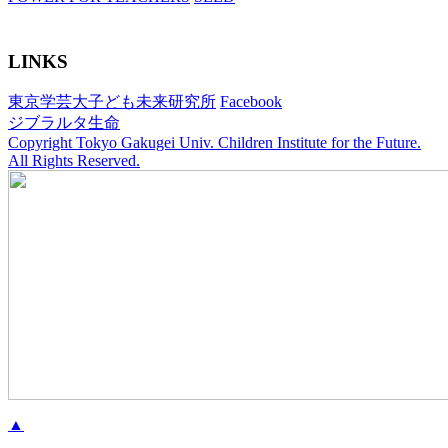
LINKS
東京学芸大子ども未来研究所
Facebook
ジブラルタ生命
Copyright Tokyo Gakugei Univ. Children Institute for the Future.
All Rights Reserved.
▲