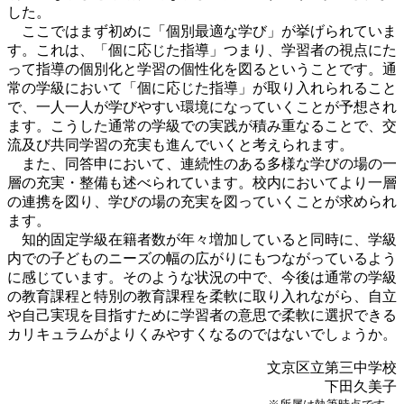
した。
ここではまず初めに「個別最適な学び」が挙げられていま
す。これは、「個に応じた指導」つまり、学習者の視点にた
って指導の個別化と学習の個性化を図るということです。通
常の学級において「個に応じた指導」が取り入れられること
で、一人一人が学びやすい環境になっていくことが予想され
ます。こうした通常の学級での実践が積み重なることで、交
流及び共同学習の充実も進んでいくと考えられます。
また、同答申において、連続性のある多様な学びの場の一
層の充実・整備も述べられています。校内においてより一層
の連携を図り、学びの場の充実を図っていくことが求められ
ます。
知的固定学級在籍者数が年々増加していると同時に、学級
内での子どものニーズの幅の広がりにもつながっているよう
に感じています。そのような状況の中で、今後は通常の学級
の教育課程と特別の教育課程を柔軟に取り入れながら、自立
や自己実現を目指すために学習者の意思で柔軟に選択できる
カリキュラムがよりくみやすくなるのではないでしょうか。
文京区立第三中学校
下田久美子