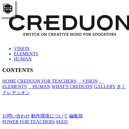
toggle
navigation
VISION
ELEMENTS
HUMAN
CONTENTS
HOME
CREDUON FOR TEACHERS
VISION
ELEMENTS
HUMAN
WHAT'S CREDUON
GALLERY
きく
クレデュオン
お問い合わせ
動作環境について
編集部
POWER FOR TEACHERS
SEED