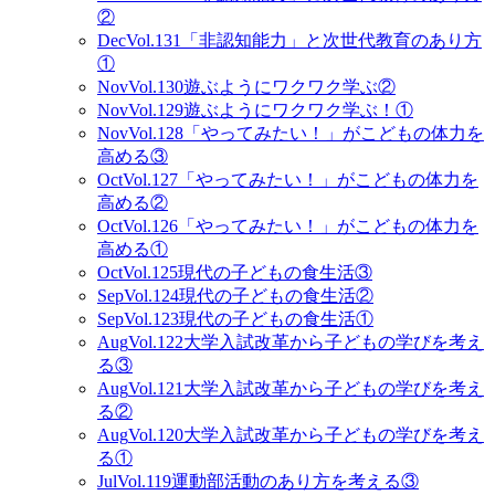
②
Dec
Vol.131
「非認知能力」と次世代教育のあり方
①
Nov
Vol.130
遊ぶようにワクワク学ぶ②
Nov
Vol.129
遊ぶようにワクワク学ぶ！①
Nov
Vol.128
「やってみたい！」がこどもの体力を
高める③
Oct
Vol.127
「やってみたい！」がこどもの体力を
高める②
Oct
Vol.126
「やってみたい！」がこどもの体力を
高める①
Oct
Vol.125
現代の子どもの食生活③
Sep
Vol.124
現代の子どもの食生活②
Sep
Vol.123
現代の子どもの食生活①
Aug
Vol.122
大学入試改革から子どもの学びを考え
る③
Aug
Vol.121
大学入試改革から子どもの学びを考え
る②
Aug
Vol.120
大学入試改革から子どもの学びを考え
る①
Jul
Vol.119
運動部活動のあり方を考える③