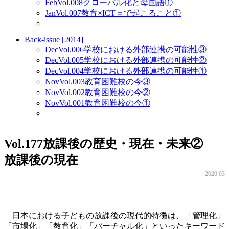
Feb
Vol.008
グローバル化と母国語①
Jan
Vol.007
教育×ICT＝で起こること①
Back-issue [2014]
Dec
Vol.006
学校における外部連携の可能性③
Dec
Vol.005
学校における外部連携の可能性②
Dec
Vol.004
学校における外部連携の可能性①
Nov
Vol.003
教育困難校の今③
Nov
Vol.002
教育困難校の今②
Nov
Vol.001
教育困難校の今①
Vol.177
放課後の歴史・現在・未来②
放課後の現在
2020.03
日本における子どもの放課後の現代的特徴は、「管理化」
「市場化」「教育化」「バーチャル化」といったキーワード