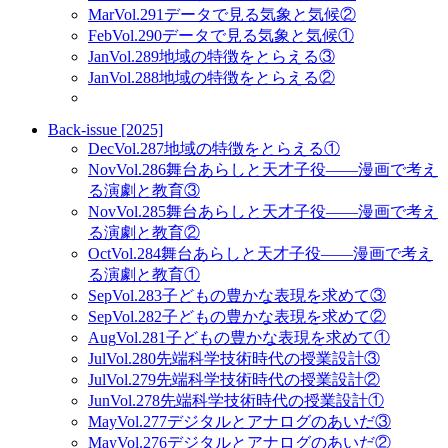
Mar
Vol.291
データで見る気象と気候②
Feb
Vol.290
データで見る気象と気候①
Jan
Vol.289
地域の特徴をとらえる③
Jan
Vol.288
地域の特徴をとらえる②
Back-issue [2025]
Dec
Vol.287
地域の特徴をとらえる①
Nov
Vol.286
舞台あらしと天才子役——漫画で考え
る演劇と教育③
Nov
Vol.285
舞台あらしと天才子役——漫画で考え
る演劇と教育②
Oct
Vol.284
舞台あらしと天才子役——漫画で考え
る演劇と教育①
Sep
Vol.283
子どもの豊かな表現を求めて③
Sep
Vol.282
子どもの豊かな表現を求めて②
Aug
Vol.281
子どもの豊かな表現を求めて①
Jul
Vol.280
先端科学技術時代の授業設計③
Jul
Vol.279
先端科学技術時代の授業設計②
Jun
Vol.278
先端科学技術時代の授業設計①
May
Vol.277
デジタルとアナログのあいだ③
May
Vol.276
デジタルとアナログのあいだ②