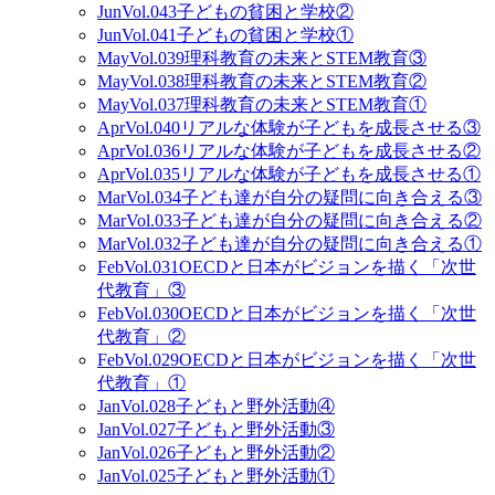
Jun
Vol.043
子どもの貧困と学校②
Jun
Vol.041
子どもの貧困と学校①
May
Vol.039
理科教育の未来とSTEM教育③
May
Vol.038
理科教育の未来とSTEM教育②
May
Vol.037
理科教育の未来とSTEM教育①
Apr
Vol.040
リアルな体験が子どもを成長させる③
Apr
Vol.036
リアルな体験が子どもを成長させる②
Apr
Vol.035
リアルな体験が子どもを成長させる①
Mar
Vol.034
子ども達が自分の疑問に向き合える③
Mar
Vol.033
子ども達が自分の疑問に向き合える②
Mar
Vol.032
子ども達が自分の疑問に向き合える①
Feb
Vol.031
OECDと日本がビジョンを描く「次世
代教育」③
Feb
Vol.030
OECDと日本がビジョンを描く「次世
代教育」②
Feb
Vol.029
OECDと日本がビジョンを描く「次世
代教育」①
Jan
Vol.028
子どもと野外活動④
Jan
Vol.027
子どもと野外活動③
Jan
Vol.026
子どもと野外活動②
Jan
Vol.025
子どもと野外活動①