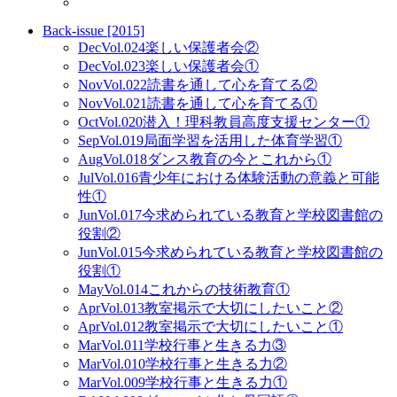
Back-issue [2015]
Dec
Vol.024
楽しい保護者会②
Dec
Vol.023
楽しい保護者会①
Nov
Vol.022
読書を通して心を育てる②
Nov
Vol.021
読書を通して心を育てる①
Oct
Vol.020
潜入！理科教員高度支援センター①
Sep
Vol.019
局面学習を活用した体育学習①
Aug
Vol.018
ダンス教育の今とこれから①
Jul
Vol.016
青少年における体験活動の意義と可能
性①
Jun
Vol.017
今求められている教育と学校図書館の
役割②
Jun
Vol.015
今求められている教育と学校図書館の
役割①
May
Vol.014
これからの技術教育①
Apr
Vol.013
教室掲示で大切にしたいこと②
Apr
Vol.012
教室掲示で大切にしたいこと①
Mar
Vol.011
学校行事と生きる力③
Mar
Vol.010
学校行事と生きる力②
Mar
Vol.009
学校行事と生きる力①