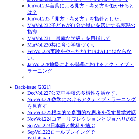
Jun
Vol.234
言葉による見方・考え方を働かせると
は？
Jun
Vol.233
「見方・考え方」を指針とした、
Mar
Vol.232
子どもが自分の思いを形にする表現の
指導
Mar
Vol.231
「最幸な学級」を目指して
Mar
Vol.230
共に育つ学級づくり
Feb
Vol.229
実験をやっただけではALにはならな
い。
Jan
Vol.228
通級による指導におけるアクティブ・
ラーニング
Back-issue [2021]
Dec
Vol.227
公立中学校の多様性を活かす、
Nov
Vol.226
数学におけるアクティブ・ラーニング
を見直す
Nov
Vol.225
根本的で多面的な思考を促す哲学対話
Nov
Vol.224
コア・リフレクションとジョハリの窓
Sep
Vol.223
日本語と教科を結ぶ
Sep
Vol.222
ロールプレイングで
なりきる！