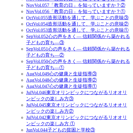
Nov
Vol.057
「教育の日」を知っていますか？②
Nov
Vol.056
「教育の日」を知っていますか？①
Oct
Vol.055
造形活動を通して、学ぶことの意味③
Oct
Vol.054
造形活動を通して、学ぶことの意味②
Oct
Vol.053
造形活動を通して、学ぶことの意味①
Sep
Vol.052
心の声をきく— 信頼関係から築かれる
子どもの育ち—③
Sep
Vol.051
心の声をきく— 信頼関係から築かれる
子どもの育ち—②
Sep
Vol.050
心の声をきく— 信頼関係から築かれる
子どもの育ち—①
Aug
Vol.049
心の健康と生徒指導③
Aug
Vol.048
心の健康と生徒指導②
Aug
Vol.047
心の健康と生徒指導①
Jul
Vol.046
東京オリンピックにつながるリオオリ
ンピックの楽しみ方③
Jul
Vol.045
東京オリンピックにつながるリオオリ
ンピックの楽しみ方②
Jul
Vol.042
東京オリンピックにつながるリオオリ
ンピックの楽しみ方 ①
Jun
Vol.044
子どもの貧困と学校③