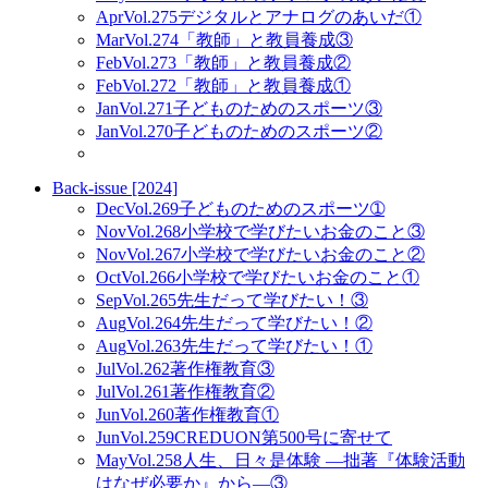
Apr
Vol.275
デジタルとアナログのあいだ①
Mar
Vol.274
「教師」と教員養成③
Feb
Vol.273
「教師」と教員養成②
Feb
Vol.272
「教師」と教員養成①
Jan
Vol.271
子どものためのスポーツ③
Jan
Vol.270
子どものためのスポーツ②
Back-issue [2024]
Dec
Vol.269
子どものためのスポーツ➀
Nov
Vol.268
小学校で学びたいお金のこと③
Nov
Vol.267
小学校で学びたいお金のこと②
Oct
Vol.266
小学校で学びたいお金のこと①
Sep
Vol.265
先生だって学びたい！③
Aug
Vol.264
先生だって学びたい！②
Aug
Vol.263
先生だって学びたい！①
Jul
Vol.262
著作権教育③
Jul
Vol.261
著作権教育②
Jun
Vol.260
著作権教育①
Jun
Vol.259
CREDUON第500号に寄せて
May
Vol.258
人生、日々是体験 ―拙著『体験活動
はなぜ必要か』から―③