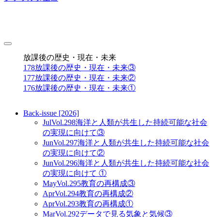
toggle
navigation
放課後の歴史・現在・未来
178
放課後の歴史・現在・未来③
177
放課後の歴史・現在・未来②
176
放課後の歴史・現在・未来①
Back-issue [2026]
Jul
Vol.298
海洋と人類が共生した持続可能な社会
の実現に向けて③
Jun
Vol.297
海洋と人類が共生した持続可能な社会
の実現に向けて②
Jun
Vol.296
海洋と人類が共生した持続可能な社会
の実現に向けて ①
May
Vol.295
教育の再構成③
Apr
Vol.294
教育の再構成②
Apr
Vol.293
教育の再構成①
Mar
Vol.292
データで見る気象と気候③