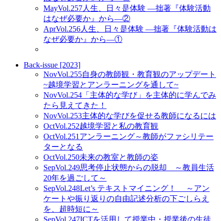
May
Vol.257
人生、日々是体験 ―拙著『体験活動
はなぜ必要か』から―②
Apr
Vol.256
人生、日々是体験 ―拙著『体験活動は
なぜ必要か』から―①
Back-issue [2023]
Nov
Vol.255
自身の教師観・教育観のアップデート
~越境学習とアンラーニングを通して~
Nov
Vol.254
「主体的な学び」を主体的に学んでみ
たら見えてきた！
Nov
Vol.253
主体的な学びを促せる教師になるには
Oct
Vol.252
越境学習と私の教育観
Oct
Vol.251
アンラーニング～教師がファシリテー
ターとなる
Oct
Vol.250
未来の教室と教師の姿
Sep
Vol.249
思考停止状態からの脱却 ～教員生活
20年を過ごして～
Sep
Vol.248
Let’s テキストマイニング！ ～アン
ケートや振り返りの自由記述分析の下ごしらえ
を、超時短に～
Sep
Vol.247
ICTを活用して授業中・授業後の生徒