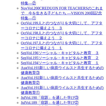
特集―②
Nov
Vol.200
CREDUON FOR TEACHERSのこれま
で 今を生きる子どもたち ―VISION 200回記念
特集―①
Oct
Vol.199
人とのつながりを大切にして、アフタ
ーコロナに備えよう ３
Oct
Vol.198
人とのつながりを大切にして、アフタ
ーコロナに備えよう ２
Oct
Vol.197
人とのつながりを大切にして、アフタ
ーコロナに備えよう １
Sep
Vol.196
ソーシャル・キャピタルと教育 ３
Sep
Vol.195
ソーシャル・キャピタルと教育 ２
Sep
Vol.194
ソーシャル・キャピタルと教育 １
Aug
Vol.193
新しい病原ウイルスと共生するための
健康教育③
Aug
Vol.192
新しい病原ウイルスと共生するための
健康教育②
Aug
Vol.191
新しい病原ウイルスと共生するための
健康教育①
Jul
Vol.190
「宿題」を通した学び③
Jul
Vol.189
「宿題」を通した学び②