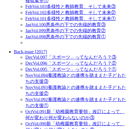
報収集を①
Feb
Vol.103
多様性と教師教育、そして未来③
Feb
Vol.102
多様性と教師教育、そして未来②
Feb
Vol.101
多様性と教師教育、そして未来①
Jan
Vol.100
悪条件の下での先端的教育③
Jan
Vol.099
悪条件の下での先端的教育②
Jan
Vol.098
悪条件の下での先端的教育①
Back-issue [2017]
Dec
Vol.097
「スポーツ」ってなんだろう？③
Dec
Vol.096
「スポーツ」ってなんだろう？②
Dec
Vol.095
「スポーツ」ってなんだろう？①
Nov
Vol.094
養護教諭との連携を踏まえた子どもた
ちの支援③
Nov
Vol.093
養護教諭との連携を踏まえた子どもた
ちの支援②
Nov
Vol.092
養護教諭との連携を踏まえた子どもた
ちの支援①
Oct
Vol.091
新「幼稚園教育要領」改訂によって、
何が変わり何が変わらないのか③
Oct
Vol.090
新「幼稚園教育要領」改訂によって、