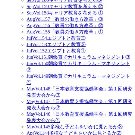
Sep
Vol.160
キャリア教育を考える③
Sep
Vol.159
キャリア教育を考える ②
Sep
Vol.158
キャリア教育を考える ①
Aug
Vol.157
「教員の働き方改革」③
Aug
Vol.156
「教員の働き方改革」②
Aug
Vol.155
「教員の働き方改革」①
Jul
Vol.154
エジプトと教育③
Jul
Vol.153
エジプトと教育②
Jul
Vol.152
エジプトと教育①
Jun
Vol.151
朝鑑賞でカリキュラムマネジメント③
Jun
Vol.150
朝鑑賞でカリキュラム・マネジメント
②
Jun
Vol.149
朝鑑賞でカリキュラム・マネジメント
①
May
Vol.148
「日本教育支援協働学会」第１回研究
発表大会から③
May
Vol.147
「日本教育支援協働学会」第１回研究
発表大会から②
May
Vol.146
「日本教育支援協働学会」第１回研究
発表大会から①
May
Vol.145
多様な子どもをいかに見とるか③
Apr
Vol.144
多様な子どもをいかに見とるか②