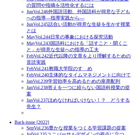
の質問や指摘を活性化するには
Jun
Vol.246
外国語活動、外国語科が得意な子ども
への指導―指導実践から―
Jun
Vol.245
話合い活動が得意な生徒を生かす授業
とは
May
Vol.244
日常の事象における探究活動
May
Vol.243
国語科における「話すこと・聞くこ
と」が得意な生徒への指導の工夫
Feb
Vol.242
近代以降の文章をより理解するための
音読実践
Feb
Vol.241
教職大学院のすゝめ
Feb
Vol.240
主体的なタイムマネジメントに向けて
Jan
Vol.239
学習効率を高めるための座席配列
Jan
Vol.238
答えを一つに絞らない国語科授業の提
案
Jan
Vol.237
ほめなければいけない！？ どうする
先生？
Back-issue [2022]
Sep
Vol.236
豊かな授業をつくる学習課題の提案
Jul
Vol.235
ユニバーサルデザインの視点に立つ