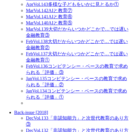
Apr
Vol.143
多様な子どもをいかに見とるか①
Mar
Vol.142
AIと教育⑦
Mar
Vol.141
AIと教育⑥
Mar
Vol.140
AIと教育⑤
Mar
Vol.139
大切だからいつかどこかで…では遅い
金融教育③
Feb
Vol.138
大切だからいつかどこかで…では遅い
金融教育②
Feb
Vol.137
大切だからいつかどこかで…では遅い
金融教育①
Feb
Vol.136
コンピテンシー・ベースの教育で求め
られる「評価」③
Jan
Vol.135
コンピテンシー・ベースの教育で求め
られる「評価」②
Jan
Vol.134
コンピテンシー・ベースの教育で求め
られる「評価」①
Back-issue [2018]
Dec
Vol.133
「非認知能力」と次世代教育のあり方
③
Dec
Vol.132
「非認知能力」と次世代教育のあり方