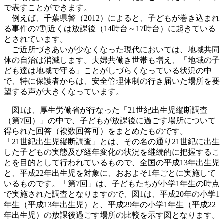
で表すことができます。
例えば、千葉県警（2012）によると、子どもが巻き込まれ
る事件の7割近くは放課後（14時台～17時台）に起きている
とされています。
ご近所づきあいが少なくなった現代においては、地域共同
体の自治は消滅します。夫婦共働き世帯も増え、「地域の子
ども達は地域で守る」ことがしづらくなっている状況の中
で、特に保護者からは、安全管理体制の行き届いた場所を要
望する声が大きくなっています。
図1は、厚生労働省が行なった「21世紀出生児縦断調査
（第7回）」の中で、子どもが放課後に過ごす場所について
得られた回答（複数回答可）をまとめたものです。
「21世紀出生児縦断調査」とは、その名の通り21世紀に出生
した子どもの実態及び経年変化の状況を継続的に把握するこ
とを目的として行われているもので、全国の平成13年出生児
と、平成22年出生児を対象に、おおよそ1年ごとに実施して
いるものです。「第7回」は、子どもたちが小学1年生の時点
で実施された調査となりますので、図1は、平成20年の小学1
年生（平成13年出生児）と、平成29年の小学1年生（平成22
年出生児）の放課後過ごす場所の比較を示す図となります。