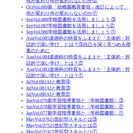
何が変わり何が変わらないのか②
Oct
Vol.089
新「幼稚園教育要領」改訂によって、
何が変わり何が変わらないのか①
Sep
Vol.088
学校図書館を活用しましょう ③
Sep
Vol.087
学校図書館を活用しましょう②
Sep
Vol.086
学校図書館を活用しましょう ①
Aug
Vol.085
道徳科の特質をふまえた「主体的・対
話的で深い学び」とは？③自己を深く見つめる授
業のために
Aug
Vol.084
道徳科の特質をふまえた「主体的・対
話的で深い学び」とは？②
Aug
Vol.083
道徳科の特質をふまえた「主体的・対
話的で深い学び」とは？①
Jul
Vol.082
AIと教育④
Jul
Vol.081
AIと教育③
Jul
Vol.080
AIと教育②
Jun
Vol.079
新学習指導要領と〈学校図書館〉③
Jun
Vol.078
新学習指導要領と〈学校図書館〉②
Jun
Vol.077
新学習指導要領と〈学校図書館〉①
May
Vol.076
21世紀型スキルとは③
May
Vol.075
21世紀型スキルとは②
May
Vol.074
21世紀型スキルとは①