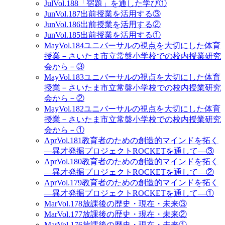
Jul
Vol.188
「宿題」を通した学び①
Jun
Vol.187
出前授業を活用する③
Jun
Vol.186
出前授業を活用する②
Jun
Vol.185
出前授業を活用する①
May
Vol.184
ユニバーサルの視点を大切にした体育
授業－さいたま市立常盤小学校での校内授業研究
会から－③
May
Vol.183
ユニバーサルの視点を大切にした体育
授業－さいたま市立常盤小学校での校内授業研究
会から－②
May
Vol.182
ユニバーサルの視点を大切にした体育
授業－さいたま市立常盤小学校での校内授業研究
会から－①
Apr
Vol.181
教育者のための創造的マインドを拓く
―異才発掘プロジェクトROCKETを通して―③
Apr
Vol.180
教育者のための創造的マインドを拓く
―異才発掘プロジェクトROCKETを通して―②
Apr
Vol.179
教育者のための創造的マインドを拓く
―異才発掘プロジェクトROCKETを通して―①
Mar
Vol.178
放課後の歴史・現在・未来③
Mar
Vol.177
放課後の歴史・現在・未来②
Mar
Vol.176
放課後の歴史・現在・未来①