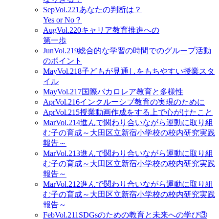
Sep
Vol.221
あなたの判断は？
Yes or No？
Aug
Vol.220
キャリア教育推進への
第一歩
Jun
Vol.219
総合的な学習の時間でのグループ活動
のポイント
May
Vol.218
子どもが見通しをもちやすい授業スタ
イル
May
Vol.217
国際バカロレア教育と多様性
Apr
Vol.216
インクルーシブ教育の実現のために
Apr
Vol.215
授業動画作成をする上で心がけたこと
Mar
Vol.214
進んで関わり合いながら運動に取り組
む子の育成～大田区立新宿小学校の校内研究実践
報告～
Mar
Vol.213
進んで関わり合いながら運動に取り組
む子の育成～大田区立新宿小学校の校内研究実践
報告～
Mar
Vol.212
進んで関わり合いながら運動に取り組
む子の育成～大田区立新宿小学校の校内研究実践
報告～
Feb
Vol.211
SDGsのための教育と未来への学び③