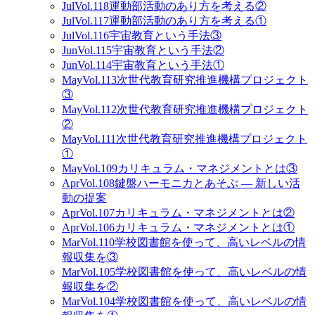
Jul
Vol.118
運動部活動のあり方を考える②
Jul
Vol.117
運動部活動のあり方を考える①
Jul
Vol.116
宇宙教育という手法③
Jun
Vol.115
宇宙教育という手法②
Jun
Vol.114
宇宙教育という手法①
May
Vol.113
次世代教育研究推進機構プロジェクト
③
May
Vol.112
次世代教育研究推進機構プロジェクト
②
May
Vol.111
次世代教育研究推進機構プロジェクト
①
May
Vol.109
カリキュラム・マネジメントとは③
Apr
Vol.108
鍵盤ハーモニカとあそぶ ― 新しい活
動の提案
Apr
Vol.107
カリキュラム・マネジメントとは②
Apr
Vol.106
カリキュラム・マネジメントとは①
Mar
Vol.110
学校図書館を使って、高いレベルの情
報収集を③
Mar
Vol.105
学校図書館を使って、高いレベルの情
報収集を②
Mar
Vol.104
学校図書館を使って、高いレベルの情