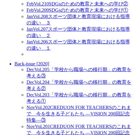
Feb
Vol.210
SDGsのための教育と未来への学び②
Feb
Vol.209
SDGsのための教育と未来への学び①
Jan
Vol.208
スポーツ団体と教育現場における指導
の違い ３
Jan
Vol.207
スポーツ団体と教育現場における指導
の違い ２
Jan
Vol.206
スポーツ団体と教育現場における指導
の違い １
Back-issue [2020]
Dec
Vol.205
「学校から職場への移行期」の教育を
考える③
Dec
Vol.204
「学校から職場への移行期」の教育を
考える②
Dec
Vol.203
「学校から職場への移行期」の教育を
考える①
Nov
Vol.202
CREDUON FOR TEACHERSのこれま
で 今を生きる子どもたち ―VISION 200回記念
特集―③
Nov
Vol.201
CREDUON FOR TEACHERSのこれま
で 今を生きる子どもたち ―VISION 200回記念