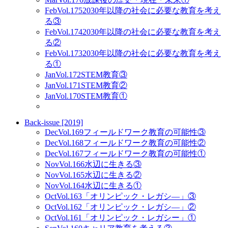
Feb
Vol.175
2030年以降の社会に必要な教育を考え
る③
Feb
Vol.174
2030年以降の社会に必要な教育を考え
る②
Feb
Vol.173
2030年以降の社会に必要な教育を考え
る①
Jan
Vol.172
STEM教育③
Jan
Vol.171
STEM教育②
Jan
Vol.170
STEM教育①
Back-issue [2019]
Dec
Vol.169
フィールドワーク教育の可能性③
Dec
Vol.168
フィールドワーク教育の可能性②
Dec
Vol.167
フィールドワーク教育の可能性①
Nov
Vol.166
水辺に生きる③
Nov
Vol.165
水辺に生きる②
Nov
Vol.164
水辺に生きる①
Oct
Vol.163
「オリンピック・レガシ―」③
Oct
Vol.162
「オリンピック・レガシ―」②
Oct
Vol.161
「オリンピック・レガシー」①