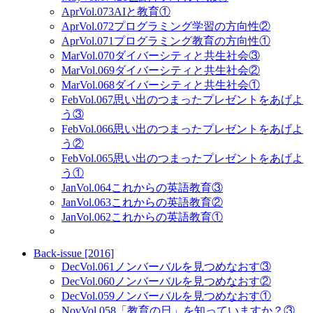
Apr
Vol.073
AIと教育①
Apr
Vol.072
プログラミング学習の方向性②
Apr
Vol.071
プログラミング教育の方向性①
Mar
Vol.070
ダイバーシティと共生社会③
Mar
Vol.069
ダイバーシティと共生社会②
Mar
Vol.068
ダイバーシティと共生社会①
Feb
Vol.067
思い出のつまったプレゼントをあげよ
う③
Feb
Vol.066
思い出のつまったプレゼントをあげよ
う②
Feb
Vol.065
思い出のつまったプレゼントをあげよ
う①
Jan
Vol.064
これからの英語教育③
Jan
Vol.063
これからの英語教育②
Jan
Vol.062
これからの英語教育①
Back-issue [2016]
Dec
Vol.061
ノンバーバルを見つめなおす③
Dec
Vol.060
ノンバーバルを見つめなおす②
Dec
Vol.059
ノンバーバルを見つめなおす①
Nov
Vol.058
「教育の日」を知っていますか？③