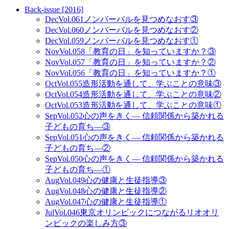
Back-issue [2016]
Dec
Vol.061
ノンバーバルを見つめなおす③
Dec
Vol.060
ノンバーバルを見つめなおす②
Dec
Vol.059
ノンバーバルを見つめなおす①
Nov
Vol.058
「教育の日」を知っていますか？③
Nov
Vol.057
「教育の日」を知っていますか？②
Nov
Vol.056
「教育の日」を知っていますか？①
Oct
Vol.055
造形活動を通して、学ぶことの意味③
Oct
Vol.054
造形活動を通して、学ぶことの意味②
Oct
Vol.053
造形活動を通して、学ぶことの意味①
Sep
Vol.052
心の声をきく— 信頼関係から築かれる
子どもの育ち—③
Sep
Vol.051
心の声をきく— 信頼関係から築かれる
子どもの育ち—②
Sep
Vol.050
心の声をきく— 信頼関係から築かれる
子どもの育ち—①
Aug
Vol.049
心の健康と生徒指導③
Aug
Vol.048
心の健康と生徒指導②
Aug
Vol.047
心の健康と生徒指導①
Jul
Vol.046
東京オリンピックにつながるリオオリ
ンピックの楽しみ方③