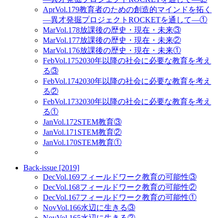
Apr
Vol.179
教育者のための創造的マインドを拓く
―異才発掘プロジェクトROCKETを通して―①
Mar
Vol.178
放課後の歴史・現在・未来③
Mar
Vol.177
放課後の歴史・現在・未来②
Mar
Vol.176
放課後の歴史・現在・未来①
Feb
Vol.175
2030年以降の社会に必要な教育を考え
る③
Feb
Vol.174
2030年以降の社会に必要な教育を考え
る②
Feb
Vol.173
2030年以降の社会に必要な教育を考え
る①
Jan
Vol.172
STEM教育③
Jan
Vol.171
STEM教育②
Jan
Vol.170
STEM教育①
Back-issue [2019]
Dec
Vol.169
フィールドワーク教育の可能性③
Dec
Vol.168
フィールドワーク教育の可能性②
Dec
Vol.167
フィールドワーク教育の可能性①
Nov
Vol.166
水辺に生きる③
Nov
Vol.165
水辺に生きる②