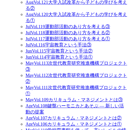
Aug
Vol.121
大学入試改革から子どもの学びを考え
る②
Aug
Vol.120
大学入試改革から子どもの学びを考え
る①
Jul
Vol.119
運動部活動のあり方を考える③
Jul
Vol.118
運動部活動のあり方を考える②
Jul
Vol.117
運動部活動のあり方を考える①
Jul
Vol.116
宇宙教育という手法③
Jun
Vol.115
宇宙教育という手法②
Jun
Vol.114
宇宙教育という手法①
May
Vol.113
次世代教育研究推進機構プロジェクト
③
May
Vol.112
次世代教育研究推進機構プロジェクト
②
May
Vol.111
次世代教育研究推進機構プロジェクト
①
May
Vol.109
カリキュラム・マネジメントとは③
Apr
Vol.108
鍵盤ハーモニカとあそぶ ― 新しい活
動の提案
Apr
Vol.107
カリキュラム・マネジメントとは②
Apr
Vol.106
カリキュラム・マネジメントとは①