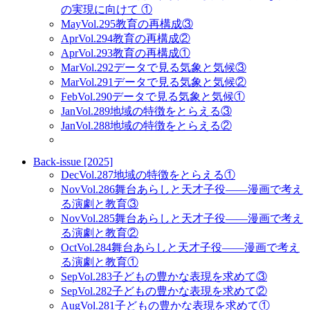
の実現に向けて ①
May
Vol.295
教育の再構成③
Apr
Vol.294
教育の再構成②
Apr
Vol.293
教育の再構成①
Mar
Vol.292
データで見る気象と気候③
Mar
Vol.291
データで見る気象と気候②
Feb
Vol.290
データで見る気象と気候①
Jan
Vol.289
地域の特徴をとらえる③
Jan
Vol.288
地域の特徴をとらえる②
Back-issue [2025]
Dec
Vol.287
地域の特徴をとらえる①
Nov
Vol.286
舞台あらしと天才子役——漫画で考え
る演劇と教育③
Nov
Vol.285
舞台あらしと天才子役——漫画で考え
る演劇と教育②
Oct
Vol.284
舞台あらしと天才子役——漫画で考え
る演劇と教育①
Sep
Vol.283
子どもの豊かな表現を求めて③
Sep
Vol.282
子どもの豊かな表現を求めて②
Aug
Vol.281
子どもの豊かな表現を求めて①