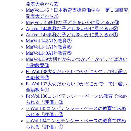
発表大会から②
May
Vol.146
「日本教育支援協働学会」第１回研究
発表大会から①
May
Vol.145
多様な子どもをいかに見とるか③
Apr
Vol.144
多様な子どもをいかに見とるか②
Apr
Vol.143
多様な子どもをいかに見とるか①
Mar
Vol.142
AIと教育⑦
Mar
Vol.141
AIと教育⑥
Mar
Vol.140
AIと教育⑤
Mar
Vol.139
大切だからいつかどこかで…では遅い
金融教育③
Feb
Vol.138
大切だからいつかどこかで…では遅い
金融教育②
Feb
Vol.137
大切だからいつかどこかで…では遅い
金融教育①
Feb
Vol.136
コンピテンシー・ベースの教育で求め
られる「評価」③
Jan
Vol.135
コンピテンシー・ベースの教育で求め
られる「評価」②
Jan
Vol.134
コンピテンシー・ベースの教育で求め
られる「評価」①