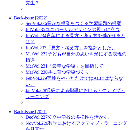
先生？
Back-issue [2022]
Sep
Vol.236
豊かな授業をつくる学習課題の提案
Jul
Vol.235
ユニバーサルデザインの視点に立つ
Jun
Vol.234
言葉による見方・考え方を働かせると
は？
Jun
Vol.233
「見方・考え方」を指針とした、
Mar
Vol.232
子どもが自分の思いを形にする表現の
指導
Mar
Vol.231
「最幸な学級」を目指して
Mar
Vol.230
共に育つ学級づくり
Feb
Vol.229
実験をやっただけではALにはならな
い。
Jan
Vol.228
通級による指導におけるアクティブ・
ラーニング
Back-issue [2021]
Dec
Vol.227
公立中学校の多様性を活かす、
Nov
Vol.226
数学におけるアクティブ・ラーニング
を見直す