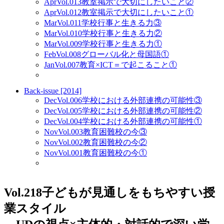
Apr
Vol.013
教室掲示で大切にしたいこと②
Apr
Vol.012
教室掲示で大切にしたいこと①
Mar
Vol.011
学校行事と生きる力③
Mar
Vol.010
学校行事と生きる力②
Mar
Vol.009
学校行事と生きる力①
Feb
Vol.008
グローバル化と母国語①
Jan
Vol.007
教育×ICT＝で起こること①
Back-issue [2014]
Dec
Vol.006
学校における外部連携の可能性③
Dec
Vol.005
学校における外部連携の可能性②
Dec
Vol.004
学校における外部連携の可能性①
Nov
Vol.003
教育困難校の今③
Nov
Vol.002
教育困難校の今②
Nov
Vol.001
教育困難校の今①
Vol.218
子どもが見通しをもちやすい授
業スタイル