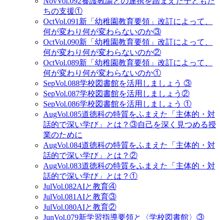
Nov
Vol.092
養護教諭との連携を踏まえた子どもた
ちの支援①
Oct
Vol.091
新「幼稚園教育要領」改訂によって、
何が変わり何が変わらないのか③
Oct
Vol.090
新「幼稚園教育要領」改訂によって、
何が変わり何が変わらないのか②
Oct
Vol.089
新「幼稚園教育要領」改訂によって、
何が変わり何が変わらないのか①
Sep
Vol.088
学校図書館を活用しましょう ③
Sep
Vol.087
学校図書館を活用しましょう②
Sep
Vol.086
学校図書館を活用しましょう ①
Aug
Vol.085
道徳科の特質をふまえた「主体的・対
話的で深い学び」とは？③自己を深く見つめる授
業のために
Aug
Vol.084
道徳科の特質をふまえた「主体的・対
話的で深い学び」とは？②
Aug
Vol.083
道徳科の特質をふまえた「主体的・対
話的で深い学び」とは？①
Jul
Vol.082
AIと教育④
Jul
Vol.081
AIと教育③
Jul
Vol.080
AIと教育②
Jun
Vol.079
新学習指導要領と〈学校図書館〉③