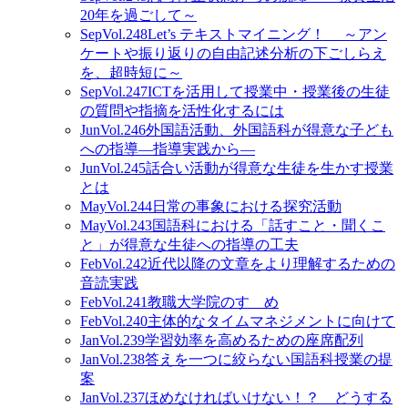
20年を過ごして～
Sep
Vol.248
Let’s テキストマイニング！ ～アン
ケートや振り返りの自由記述分析の下ごしらえ
を、超時短に～
Sep
Vol.247
ICTを活用して授業中・授業後の生徒
の質問や指摘を活性化するには
Jun
Vol.246
外国語活動、外国語科が得意な子ども
への指導―指導実践から―
Jun
Vol.245
話合い活動が得意な生徒を生かす授業
とは
May
Vol.244
日常の事象における探究活動
May
Vol.243
国語科における「話すこと・聞くこ
と」が得意な生徒への指導の工夫
Feb
Vol.242
近代以降の文章をより理解するための
音読実践
Feb
Vol.241
教職大学院のすゝめ
Feb
Vol.240
主体的なタイムマネジメントに向けて
Jan
Vol.239
学習効率を高めるための座席配列
Jan
Vol.238
答えを一つに絞らない国語科授業の提
案
Jan
Vol.237
ほめなければいけない！？ どうする