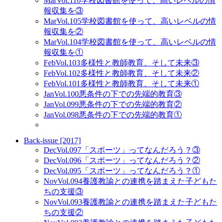
Mar
Vol.110
学校図書館を使って、高いレベルの情
報収集を③
Mar
Vol.105
学校図書館を使って、高いレベルの情
報収集を②
Mar
Vol.104
学校図書館を使って、高いレベルの情
報収集を①
Feb
Vol.103
多様性と教師教育、そして未来③
Feb
Vol.102
多様性と教師教育、そして未来②
Feb
Vol.101
多様性と教師教育、そして未来①
Jan
Vol.100
悪条件の下での先端的教育③
Jan
Vol.099
悪条件の下での先端的教育②
Jan
Vol.098
悪条件の下での先端的教育①
Back-issue [2017]
Dec
Vol.097
「スポーツ」ってなんだろう？③
Dec
Vol.096
「スポーツ」ってなんだろう？②
Dec
Vol.095
「スポーツ」ってなんだろう？①
Nov
Vol.094
養護教諭との連携を踏まえた子どもた
ちの支援③
Nov
Vol.093
養護教諭との連携を踏まえた子どもた
ちの支援②