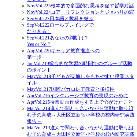
Nov
Vol.225
根本的で多面的な思考を促す哲学対話
Nov
Vol.224
コア・リフレクションとジョハリの窓
Sep
Vol.223
日本語と教科を結ぶ
Sep
Vol.222
ロールプレイングで
なりきる！
Sep
Vol.221
あなたの判断は？
Yes or No？
Aug
Vol.220
キャリア教育推進への
第一歩
Jun
Vol.219
総合的な学習の時間でのグループ活動
のポイント
May
Vol.218
子どもが見通しをもちやすい授業スタ
イル
May
Vol.217
国際バカロレア教育と多様性
Apr
Vol.216
インクルーシブ教育の実現のために
Apr
Vol.215
授業動画作成をする上で心がけたこと
Mar
Vol.214
進んで関わり合いながら運動に取り組
む子の育成～大田区立新宿小学校の校内研究実践
報告～
Mar
Vol.213
進んで関わり合いながら運動に取り組
む子の育成～大田区立新宿小学校の校内研究実践