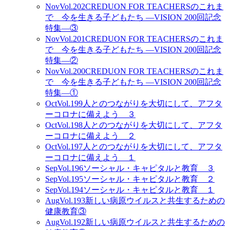
Nov
Vol.202
CREDUON FOR TEACHERSのこれま
で 今を生きる子どもたち ―VISION 200回記念
特集―③
Nov
Vol.201
CREDUON FOR TEACHERSのこれま
で 今を生きる子どもたち ―VISION 200回記念
特集―②
Nov
Vol.200
CREDUON FOR TEACHERSのこれま
で 今を生きる子どもたち ―VISION 200回記念
特集―①
Oct
Vol.199
人とのつながりを大切にして、アフタ
ーコロナに備えよう ３
Oct
Vol.198
人とのつながりを大切にして、アフタ
ーコロナに備えよう ２
Oct
Vol.197
人とのつながりを大切にして、アフタ
ーコロナに備えよう １
Sep
Vol.196
ソーシャル・キャピタルと教育 ３
Sep
Vol.195
ソーシャル・キャピタルと教育 ２
Sep
Vol.194
ソーシャル・キャピタルと教育 １
Aug
Vol.193
新しい病原ウイルスと共生するための
健康教育③
Aug
Vol.192
新しい病原ウイルスと共生するための