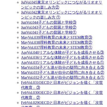
Jul
Vol.045
東京オリンピックにつながるリオオリ
ンピックの楽しみ方②
Jul
Vol.042
東京オリンピックにつながるリオオリ
ンピックの楽しみ方 ①
Jun
Vol.044
子どもの貧困と学校③
Jun
Vol.043
子どもの貧困と学校②
Jun
Vol.041
子どもの貧困と学校①
May
Vol.039
理科教育の未来とSTEM教育③
May
Vol.038
理科教育の未来とSTEM教育②
May
Vol.037
理科教育の未来とSTEM教育①
Apr
Vol.040
リアルな体験が子どもを成長させる③
Apr
Vol.036
リアルな体験が子どもを成長させる②
Apr
Vol.035
リアルな体験が子どもを成長させる①
Mar
Vol.034
子ども達が自分の疑問に向き合える③
Mar
Vol.033
子ども達が自分の疑問に向き合える②
Mar
Vol.032
子ども達が自分の疑問に向き合える①
Feb
Vol.031
OECDと日本がビジョンを描く「次世
代教育」③
Feb
Vol.030
OECDと日本がビジョンを描く「次世
代教育」②
Feb
Vol.029
OECDと日本がビジョンを描く「次世