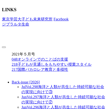
LINKS
東京学芸大子ども未来研究所
Facebook
ジブラルタ生命
toggle
navigation
2021年５月号
048
オンラインでのことばの支援
218
子どもが見通しをもちやすい授業スタイル
217
国際バカロレア教育と多様性
Back-issue [2026]
Jul
Vol.298
海洋と人類が共生した持続可能な社会
の実現に向けて③
Jun
Vol.297
海洋と人類が共生した持続可能な社会
の実現に向けて②
Jun
Vol.296
海洋と人類が共生した持続可能な社会