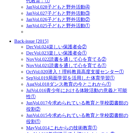
代教育」①
Jan
Vol.028
子どもと野外活動④
Jan
Vol.027
子どもと野外活動③
Jan
Vol.026
子どもと野外活動②
Jan
Vol.025
子どもと野外活動①
Back-issue [2015]
Dec
Vol.024
楽しい保護者会②
Dec
Vol.023
楽しい保護者会①
Nov
Vol.022
読書を通して心を育てる②
Nov
Vol.021
読書を通して心を育てる①
Oct
Vol.020
潜入！理科教員高度支援センター①
Sep
Vol.019
局面学習を活用した体育学習①
Aug
Vol.018
ダンス教育の今とこれから①
Jul
Vol.016
青少年における体験活動の意義と可能
性①
Jun
Vol.017
今求められている教育と学校図書館の
役割②
Jun
Vol.015
今求められている教育と学校図書館の
役割①
May
Vol.014
これからの技術教育①