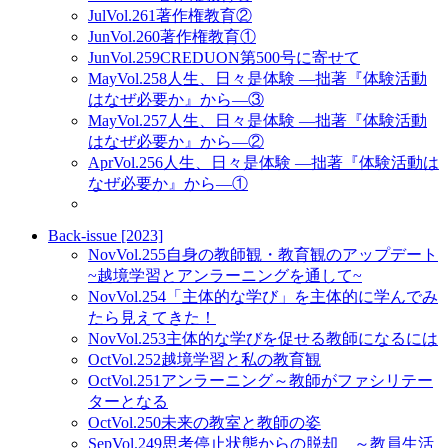
Jul
Vol.261
著作権教育②
Jun
Vol.260
著作権教育①
Jun
Vol.259
CREDUON第500号に寄せて
May
Vol.258
人生、日々是体験 ―拙著『体験活動
はなぜ必要か』から―③
May
Vol.257
人生、日々是体験 ―拙著『体験活動
はなぜ必要か』から―②
Apr
Vol.256
人生、日々是体験 ―拙著『体験活動は
なぜ必要か』から―①
Back-issue [2023]
Nov
Vol.255
自身の教師観・教育観のアップデート
~越境学習とアンラーニングを通して~
Nov
Vol.254
「主体的な学び」を主体的に学んでみ
たら見えてきた！
Nov
Vol.253
主体的な学びを促せる教師になるには
Oct
Vol.252
越境学習と私の教育観
Oct
Vol.251
アンラーニング～教師がファシリテー
ターとなる
Oct
Vol.250
未来の教室と教師の姿
Sep
Vol.249
思考停止状態からの脱却 ～教員生活