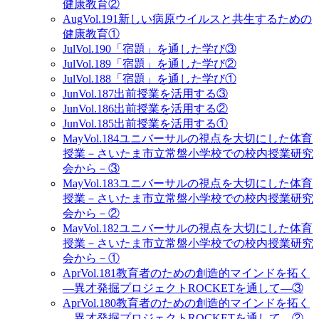
健康教育②
Aug
Vol.191
新しい病原ウイルスと共生するための
健康教育①
Jul
Vol.190
「宿題」を通した学び③
Jul
Vol.189
「宿題」を通した学び②
Jul
Vol.188
「宿題」を通した学び①
Jun
Vol.187
出前授業を活用する③
Jun
Vol.186
出前授業を活用する②
Jun
Vol.185
出前授業を活用する①
May
Vol.184
ユニバーサルの視点を大切にした体育
授業－さいたま市立常盤小学校での校内授業研究
会から－③
May
Vol.183
ユニバーサルの視点を大切にした体育
授業－さいたま市立常盤小学校での校内授業研究
会から－②
May
Vol.182
ユニバーサルの視点を大切にした体育
授業－さいたま市立常盤小学校での校内授業研究
会から－①
Apr
Vol.181
教育者のための創造的マインドを拓く
―異才発掘プロジェクトROCKETを通して―③
Apr
Vol.180
教育者のための創造的マインドを拓く
―異才発掘プロジェクトROCKETを通して―②