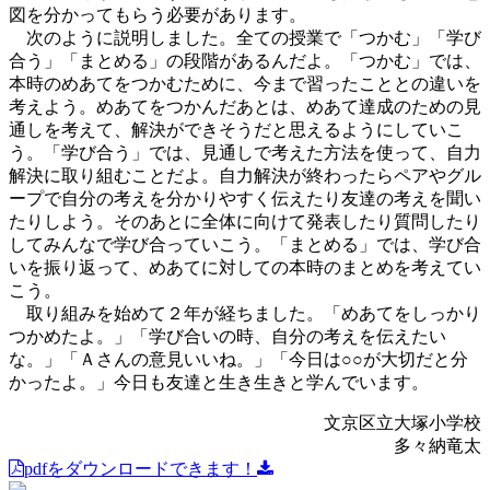
図を分かってもらう必要があります。
次のように説明しました。全ての授業で「つかむ」「学び
合う」「まとめる」の段階があるんだよ。「つかむ」では、
本時のめあてをつかむために、今まで習ったこととの違いを
考えよう。めあてをつかんだあとは、めあて達成のための見
通しを考えて、解決ができそうだと思えるようにしていこ
う。「学び合う」では、見通しで考えた方法を使って、自力
解決に取り組むことだよ。自力解決が終わったらペアやグル
ープで自分の考えを分かりやすく伝えたり友達の考えを聞い
たりしよう。そのあとに全体に向けて発表したり質問したり
してみんなで学び合っていこう。「まとめる」では、学び合
いを振り返って、めあてに対しての本時のまとめを考えてい
こう。
取り組みを始めて２年が経ちました。「めあてをしっかり
つかめたよ。」「学び合いの時、自分の考えを伝えたい
な。」「Ａさんの意見いいね。」「今日は○○が大切だと分
かったよ。」今日も友達と生き生きと学んでいます。
文京区立大塚小学校
多々納竜太
pdfをダウンロードできます！