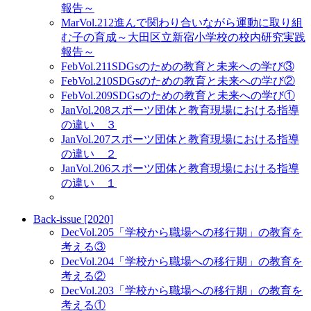
報告～
Mar
Vol.212
進んで関わり合いながら運動に取り組
む子の育成～大田区立新宿小学校の校内研究実践
報告～
Feb
Vol.211
SDGsのための教育と未来への学び③
Feb
Vol.210
SDGsのための教育と未来への学び②
Feb
Vol.209
SDGsのための教育と未来への学び①
Jan
Vol.208
スポーツ団体と教育現場における指導
の違い ３
Jan
Vol.207
スポーツ団体と教育現場における指導
の違い ２
Jan
Vol.206
スポーツ団体と教育現場における指導
の違い １
Back-issue [2020]
Dec
Vol.205
「学校から職場への移行期」の教育を
考える③
Dec
Vol.204
「学校から職場への移行期」の教育を
考える②
Dec
Vol.203
「学校から職場への移行期」の教育を
考える①