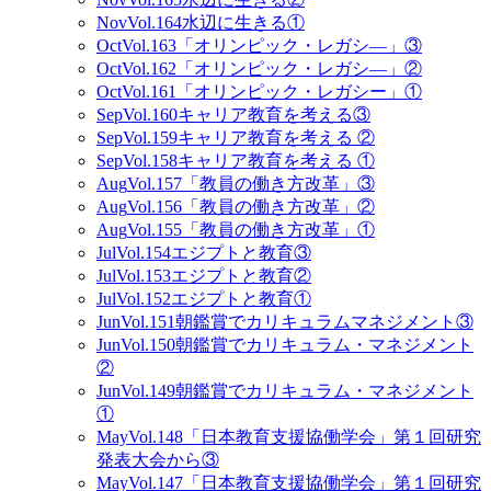
Nov
Vol.164
水辺に生きる①
Oct
Vol.163
「オリンピック・レガシ―」③
Oct
Vol.162
「オリンピック・レガシ―」②
Oct
Vol.161
「オリンピック・レガシー」①
Sep
Vol.160
キャリア教育を考える③
Sep
Vol.159
キャリア教育を考える ②
Sep
Vol.158
キャリア教育を考える ①
Aug
Vol.157
「教員の働き方改革」③
Aug
Vol.156
「教員の働き方改革」②
Aug
Vol.155
「教員の働き方改革」①
Jul
Vol.154
エジプトと教育③
Jul
Vol.153
エジプトと教育②
Jul
Vol.152
エジプトと教育①
Jun
Vol.151
朝鑑賞でカリキュラムマネジメント③
Jun
Vol.150
朝鑑賞でカリキュラム・マネジメント
②
Jun
Vol.149
朝鑑賞でカリキュラム・マネジメント
①
May
Vol.148
「日本教育支援協働学会」第１回研究
発表大会から③
May
Vol.147
「日本教育支援協働学会」第１回研究