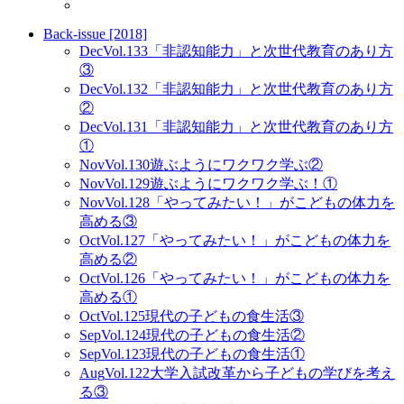
Back-issue [2018]
Dec
Vol.133
「非認知能力」と次世代教育のあり方
③
Dec
Vol.132
「非認知能力」と次世代教育のあり方
②
Dec
Vol.131
「非認知能力」と次世代教育のあり方
①
Nov
Vol.130
遊ぶようにワクワク学ぶ②
Nov
Vol.129
遊ぶようにワクワク学ぶ！①
Nov
Vol.128
「やってみたい！」がこどもの体力を
高める③
Oct
Vol.127
「やってみたい！」がこどもの体力を
高める②
Oct
Vol.126
「やってみたい！」がこどもの体力を
高める①
Oct
Vol.125
現代の子どもの食生活③
Sep
Vol.124
現代の子どもの食生活②
Sep
Vol.123
現代の子どもの食生活①
Aug
Vol.122
大学入試改革から子どもの学びを考え
る③