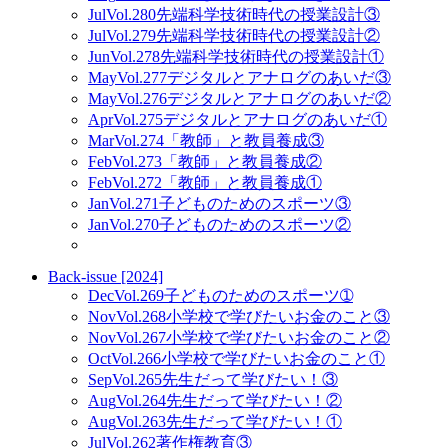
Jul
Vol.280
先端科学技術時代の授業設計③
Jul
Vol.279
先端科学技術時代の授業設計②
Jun
Vol.278
先端科学技術時代の授業設計①
May
Vol.277
デジタルとアナログのあいだ③
May
Vol.276
デジタルとアナログのあいだ②
Apr
Vol.275
デジタルとアナログのあいだ①
Mar
Vol.274
「教師」と教員養成③
Feb
Vol.273
「教師」と教員養成②
Feb
Vol.272
「教師」と教員養成①
Jan
Vol.271
子どものためのスポーツ③
Jan
Vol.270
子どものためのスポーツ②
Back-issue [2024]
Dec
Vol.269
子どものためのスポーツ➀
Nov
Vol.268
小学校で学びたいお金のこと③
Nov
Vol.267
小学校で学びたいお金のこと②
Oct
Vol.266
小学校で学びたいお金のこと①
Sep
Vol.265
先生だって学びたい！③
Aug
Vol.264
先生だって学びたい！②
Aug
Vol.263
先生だって学びたい！①
Jul
Vol.262
著作権教育③