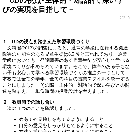
―UDの視点×主体的・対話的で深い学
びの実現を目指して－
2021.5
１ UDの視点を踏まえた学習環境づくり
文科省(2012)の調査によると、通常の学級に在籍する発達
障害の可能性のある児童生徒は6.5 ％と言われており、通常
学級においても、発達障害のある児童生徒が安心して学べる
環境づくりが求められています。そこで、障害のある子もな
い子も安心して学べる学習環境づくりの推進の一つとして、
本校では全ての学年、全ての科目の授業スタイルを統一する
ことにしました。その際、主体的・対話的で深い学びとの関
連を踏まえ、一単位時間の授業設計を考えました。
２ 教員間での話し合い
次の４つのことを確認しました。
めあてや見通しをもてるようにすること
自分の意見をしっかりもてるようにすること
友達と学び合うことができるようにすること