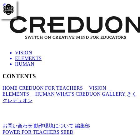
toggle
navigation
VISION
ELEMENTS
HUMAN
CONTENTS
HOME
CREDUON FOR TEACHERS
VISION
ELEMENTS
HUMAN
WHAT'S CREDUON
GALLERY
きく
クレデュオン
お問い合わせ
動作環境について
編集部
POWER FOR TEACHERS
SEED