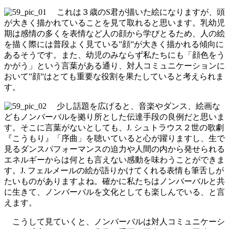
これは３歳のS君が描いた絵になりますが、頭
が大きく描かれていることを見て取れると思います。乳幼児
期は感情の多くを表情など人の顔から学びとるため、人の絵
を描く際には普段よく見ている”顔”が大きく描かれる傾向に
あるそうです。また、幼児のみならず私たちにも「顔色をう
かがう」という言葉がある通り、対人コミュニケーションに
おいて”顔”はとても重要な役割を果たしていると考えられま
す。
少し話題を広げると、音楽やダンス、絵画な
どもノンバーバルを拠り所とした伝達手段の良例だと思いま
す。そこに言葉がないとしても、J. シュトラウス２世の歌劇
『こうもり』「序曲」を聴いていると心が躍りますし、生で
見るダンスパフォーマンスの迫力や人間の内から発せられる
エネルギーからは何とも言えない感動を味わうことができま
す。J. フェルメールの絵が語りかけてくれる表情も筆舌しが
たいものがありますよね。確かに私たちはノンバーバルと共
に生きて、ノンバーバルを文化としても楽しんでいる、と言
えます。
こうして見ていくと、ノンバーバルは対人コミュニケーシ