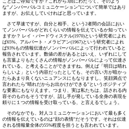
ことはご存知ですか？これから3回にわたって、そのよう
な”ノンバーバルコミュニケーション”について簡単ではあり
ますが、お伝えしていければと思っています。
さて早速ですが、自分と相手、という2者間の会話におい
てノンバーバルがどれくらいの情報を伝えているか知ってい
ますか？ レイ・バードウィステル(1970)という研究者によれ
ば65%、アルバート・メラビアン(1967)という研究者によれ
ば93%もの情報伝達がノンバーバルによって行われていると
報告されています。数値の差があるとはいえ、いずれにして
も言葉よりもたくさんの情報がノンバーバルによって伝達さ
れている、と考えることができますね。例えば「明日は晴れ
らしいよ」という内容だったとしても、その言い方が暗かっ
たらあまり良くないニュアンスにもなりますし、笑顔満点で
言われたら”晴れだからお出かけができる”というポジティブ
な要素にもなりえます。つまり、実は私たちは、話される内
容そのものもそうですが、話し手が発している全身の表現を
頼りに１つの情報を受け取っている、と言えるでしょう。
そのなかでも、対人コミュニケーションにおいて最も多く
の情報を伝えているのは”顔の表情”だそうです。それは伝達
される情報量全体の55%程度を担うとも言われています。