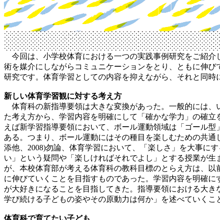
今回は、小学校体育における一つの実践事例研究をご紹介し
術を媒介にしながらコミュニケーションをとり、ともに伸び
研究です。体育学習としての内容を抑えながら、それと同時
新しい体育学習観に対する考え方
体育科の新指導要領は大きな変換があった。一般的には、い
た考え方から、学習内容を明確にして「確かな学力」の確立
えば新学習指導要領において、ボール運動領域は「ゴール型
ある。つまり、ボール運動にはその種目を楽しむための共通
添他、2008)勿論、体育学習において、「楽しさ」を大事
い」という疑問や「楽しければそれでよし」とする授業が生
が、本校体育部が考える体育科の教科目標のとらえ方は、以
に伸びていくことを目指すものであった。学習内容を明確に
が大好きになることを目指してきた。指導要領における大き
学び続ける子どもの姿やその原動力は何か」を述べていくこ
体育科で育てたい子ども