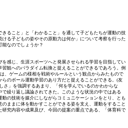
できること」と「わかること」を通して子どもたちが運動の技
続ける子どもの姿やその原動力は何か」について考察を行った
可能なのでしょうか？
びを感じ、生涯スポーツへと発展させられる学習を目指してい
学習観へのパラダイム転換と捉えることができるであろう。例
れは、ゲームの様相を戦術やルールという観点からみたもので
からのボール運動学習のあり方だと捉えることができる。(友
楽しさ」を強調するあまり、「何を学んでいるのかわからな
中で繰り返し議論されてきた。このような状況の中ではある
運動の技術を媒介にしながらコミュニケーションをとり、とも
意のままに体を動かすことができる姿を支え、運動をすること
た研究内容や成果及び、今回の提案の重点である、「体育科で