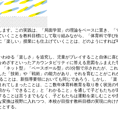
ます。この実践は、「局面学習」の理論をベースに置き、「
ていくことを教科目標にして取り組みながら、「体育科で学び
に「楽しい」授業にも仕上げていくことは、どのようにすれば
わゆる「楽しさ」を追究し、児童がプレイすること自体に喜
をめざすといったアカウンタビリティに答える意図をふまえた
」「ネット型」「ベースボール型」の3分類で示されたが、こ
した「技術」や「戦術」の能力があり、それを育むことがこれ
にすることは、新指導要領においても同じであろう。しかし、「
まれてしまったことは、ここ数年体育科教育を取り巻く状況の
前から「できること」と「わかること」を通して子どもたちが
することは言うまでもなく、子どもたちは運動を楽しむことや
な変換は視野に入れつつ、本校が目指す教科目標の実現に向け
ととする。