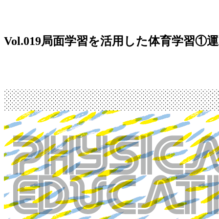
Vol.019
局面学習を活用した体育学習①