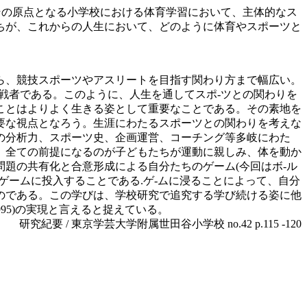
その原点となる小学校における体育学習において、主体的なス
ちが、これからの人生において、どのように体育やスポーツと
ら、競技スポーツやアスリートを目指す関わり方まで幅広い。
戦者である。このように、人生を通してスポ-ツとの関わりを
ことはよりよく生きる姿として重要なことである。その素地を
要な視点となろう。生涯にわたるスポーツとの関わりを考えな
の分析力、スポーツ史、企画運営、コーチング等多岐にわた
、全ての前提になるのが子どもたちが運動に親しみ、体を動か
題の共有化と合意形成による自分たちのゲーム(今回はボ-ル
ゲームに投入することである.ゲ-ムに浸ることによって、自分
のである。この学びは、学校研究で追究する学び続ける姿に他
95)の実現と言えると捉えている。
研究紀要 / 東京学芸大学附属世田谷小学校 no.42 p.115 -120