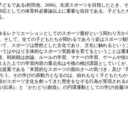
もである(村田他、2006)。生涯スポーツを目指したとき、
対応としての体育科必要論以上に重要な役目である。子どもた
る。
るレクリエーションとしてのスポーツ愛好という関わり方か
る。そして、全ての子どもたちが関わるであろう姿はスポーツ観
いて、スポーツは歴然とした文化であり、文化に触れるという
いてはやはり主体的なスポーツ実践者を育てるということは重
能、戦術能は勿論、ルールの学習、マナーの学習、ゲームや技
まえた上での学習内容の重点化は今後の検討課題としていくが
点提案である「本質的なスポーツの面白さへの気づき」及び「問
ろう。その学びの原動力となるのは、紛れもなく子どもたちが
類がスポーツ文化を創ってきた歴史をなぞる行為が実現される
伝承)」と「かたどり(創造)」の円環運動としての学び(佐藤19