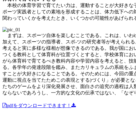
本校の体育学習で育てたい力は、運動することが大好きな子ど
ポーツ実践者としての素地を形成することは、体力低下への
関わっていくかを考えたとき、いくつかの可能性があげられ
まずは、スポーツ自体を楽しむことである。これは、いわゆ
加えて、スポーツの指導者、スポ-ツの研究者等が考えられ
考えると実に多様な様相が想像できるのである。我が国にお
つくる教科として体育科が位置づくとすると、学校体育にお
がら体育科で育てるべき教科内容や学習内容を考えると、技
る。各学年の発達段階を鑑み、またカリキュラムの系統をふ
すことが大好きになることである。そのためには、今回の重
運動に視点を当てたためこの表現とする)づくり」が必要とな
たちのゲームをより深化発展させ、面白さの追究の過程は人
ならないであろうし、一方的な文化の伝承ではない、「なぞり(
pdfをダウンロードできます！