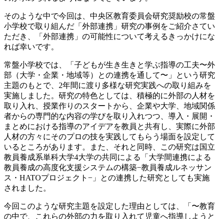
そのような中で今回は、中央区教育委員会研究奨励校の常盤
小学校で取り組んだ「外部連携」研究の事例をご紹介さてい
ただき、「外部連携」の可能性について考えるきっかけにな
れば幸いです。
常盤小学校では、「子どもが生き生きと学ぶ指導の工夫〜外
部（大学・企業・地域等）との連携を通して〜」という研究
主題のもとで、2年間に渡り多様な研究実践への取り組みを
実施しました。研究の特色としては、積極的に外部の人材を
取り入れ、授業作りのスタートから、企業や大学、地域関係
者からの専門的な内容の学びを取り入れつつ、導入・展開・
まとめにおける指導のアイデアを教員と共有し、実際に外部
人材の方々にそのプロの技を実践してもらう場面を設定して
いるところがあります。また、それと同時、この研究は国立
教員養成系単科大学4大学の共同による「大学間連携による
教員養成の高度化支援システムの構築−教員養成ルネッサン
ス・HATOプロジェクト−」との連携した研究としても実施
されました。
今回このような研究主題を設定した理由としては、「〜教育
の中で、これらの外部の力を取り入れて児童へ指導しようと