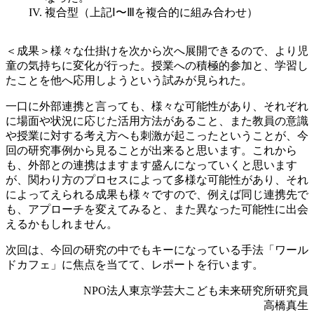
複合型（上記Ⅰ〜Ⅲを複合的に組み合わせ）
＜成果＞様々な仕掛けを次から次へ展開できるので、より児
童の気持ちに変化が行った。授業への積極的参加と、学習し
たことを他へ応用しようという試みが見られた。
一口に外部連携と言っても、様々な可能性があり、それぞれ
に場面や状況に応じた活用方法があること、また教員の意識
や授業に対する考え方へも刺激が起こったということが、今
回の研究事例から見ることが出来ると思います。これから
も、外部との連携はますます盛んになっていくと思います
が、関わり方のプロセスによって多様な可能性があり、それ
によってえられる成果も様々ですので、例えば同じ連携先で
も、アプローチを変えてみると、また異なった可能性に出会
えるかもしれません。
次回は、今回の研究の中でもキーになっている手法「ワール
ドカフェ」に焦点を当てて、レポートを行います。
NPO法人東京学芸大こども未来研究所研究員
高橋真生