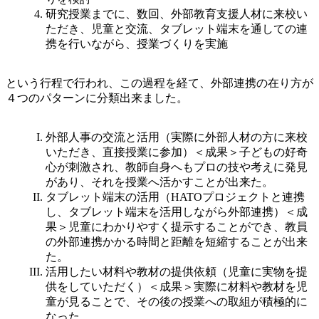
研究授業までに、数回、外部教育支援人材に来校い
ただき、児童と交流、タブレット端末を通しての連
携を行いながら、授業づくりを実施
という行程で行われ、この過程を経て、外部連携の在り方が
４つのパターンに分類出来ました。
外部人事の交流と活用（実際に外部人材の方に来校
いただき、直接授業に参加）＜成果＞子どもの好奇
心が刺激され、教師自身へもプロの技や考えに発見
があり、それを授業へ活かすことが出来た。
タブレット端末の活用（HATOプロジェクトと連携
し、タブレット端末を活用しながら外部連携）＜成
果＞児童にわかりやすく提示することができ、教員
の外部連携かかる時間と距離を短縮することが出来
た。
活用したい材料や教材の提供依頼（児童に実物を提
供をしていただく）＜成果＞実際に材料や教材を児
童が見ることで、その後の授業への取組が積極的に
なった。