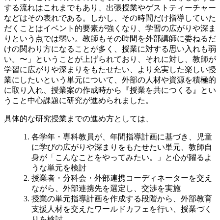
する流れはこれまでもあり、出張授業やゲストティーチャー
などはその表れである。しかし、その時間だけ指導していた
だくことはイベント的要素が強くなり、学習の広がりや深ま
りという点では弱い。教師もその時間を外部講師に委ねるだ
けの関わり方になることが多く、授業に対する思い入れも弱
い。〜」ということが上げられており、それに対し、教師が
学習に広がりや深まりをもたせたい、より充実した楽しい授
業にしたいという単元について、外部の人材や資源を積極的
に取り入れ、授業案の作成時から『授業を共につくる』とい
うこと中心課題に研究が進められました。
具体的な研究授業までの進め方としては、
各学年・専科教員が、年間指導計画に基づき、児童
に学びの広がりや深まりをもたせたい単元、教師自
身が「こんなことをやってみたい。」と心が躍るよ
うな単元を検討
授業者・分科会・外部連携コーディネーターを交え
ながら、外部連携先を選定し、交渉を実施
授業の単元指導計画を作成する段階から、外部教育
支援人材を交えたワールドカフェを行い、授業づく
りを検討