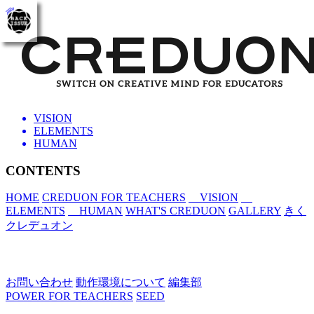
toggle
navigation
VISION
ELEMENTS
HUMAN
CONTENTS
HOME
CREDUON FOR TEACHERS
VISION
ELEMENTS
HUMAN
WHAT'S CREDUON
GALLERY
きく
クレデュオン
お問い合わせ
動作環境について
編集部
POWER FOR TEACHERS
SEED