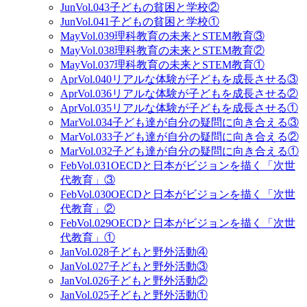
Jun
Vol.043
子どもの貧困と学校②
Jun
Vol.041
子どもの貧困と学校①
May
Vol.039
理科教育の未来とSTEM教育③
May
Vol.038
理科教育の未来とSTEM教育②
May
Vol.037
理科教育の未来とSTEM教育①
Apr
Vol.040
リアルな体験が子どもを成長させる③
Apr
Vol.036
リアルな体験が子どもを成長させる②
Apr
Vol.035
リアルな体験が子どもを成長させる①
Mar
Vol.034
子ども達が自分の疑問に向き合える③
Mar
Vol.033
子ども達が自分の疑問に向き合える②
Mar
Vol.032
子ども達が自分の疑問に向き合える①
Feb
Vol.031
OECDと日本がビジョンを描く「次世
代教育」③
Feb
Vol.030
OECDと日本がビジョンを描く「次世
代教育」②
Feb
Vol.029
OECDと日本がビジョンを描く「次世
代教育」①
Jan
Vol.028
子どもと野外活動④
Jan
Vol.027
子どもと野外活動③
Jan
Vol.026
子どもと野外活動②
Jan
Vol.025
子どもと野外活動①