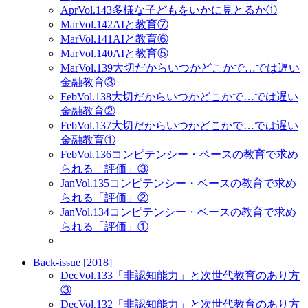
Apr
Vol.143
多様な子どもをいかに見とるか①
Mar
Vol.142
AIと教育⑦
Mar
Vol.141
AIと教育⑥
Mar
Vol.140
AIと教育⑤
Mar
Vol.139
大切だからいつかどこかで…では遅い
金融教育③
Feb
Vol.138
大切だからいつかどこかで…では遅い
金融教育②
Feb
Vol.137
大切だからいつかどこかで…では遅い
金融教育①
Feb
Vol.136
コンピテンシー・ベースの教育で求め
られる「評価」③
Jan
Vol.135
コンピテンシー・ベースの教育で求め
られる「評価」②
Jan
Vol.134
コンピテンシー・ベースの教育で求め
られる「評価」①
Back-issue [2018]
Dec
Vol.133
「非認知能力」と次世代教育のあり方
③
Dec
Vol.132
「非認知能力」と次世代教育のあり方