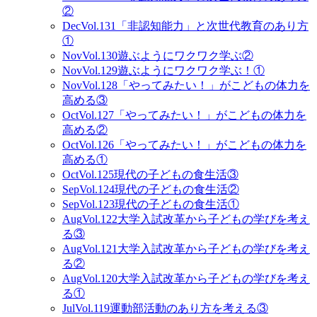
②
Dec
Vol.131
「非認知能力」と次世代教育のあり方
①
Nov
Vol.130
遊ぶようにワクワク学ぶ②
Nov
Vol.129
遊ぶようにワクワク学ぶ！①
Nov
Vol.128
「やってみたい！」がこどもの体力を
高める③
Oct
Vol.127
「やってみたい！」がこどもの体力を
高める②
Oct
Vol.126
「やってみたい！」がこどもの体力を
高める①
Oct
Vol.125
現代の子どもの食生活③
Sep
Vol.124
現代の子どもの食生活②
Sep
Vol.123
現代の子どもの食生活①
Aug
Vol.122
大学入試改革から子どもの学びを考え
る③
Aug
Vol.121
大学入試改革から子どもの学びを考え
る②
Aug
Vol.120
大学入試改革から子どもの学びを考え
る①
Jul
Vol.119
運動部活動のあり方を考える③