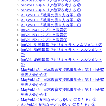
Sep
Vol.160
キャリア教育を考える③
Sep
Vol.159
キャリア教育を考える ②
Sep
Vol.158
キャリア教育を考える ①
Aug
Vol.157
「教員の働き方改革」③
Aug
Vol.156
「教員の働き方改革」②
Aug
Vol.155
「教員の働き方改革」①
Jul
Vol.154
エジプトと教育③
Jul
Vol.153
エジプトと教育②
Jul
Vol.152
エジプトと教育①
Jun
Vol.151
朝鑑賞でカリキュラムマネジメント③
Jun
Vol.150
朝鑑賞でカリキュラム・マネジメント
②
Jun
Vol.149
朝鑑賞でカリキュラム・マネジメント
①
May
Vol.148
「日本教育支援協働学会」第１回研究
発表大会から③
May
Vol.147
「日本教育支援協働学会」第１回研究
発表大会から②
May
Vol.146
「日本教育支援協働学会」第１回研究
発表大会から①
May
Vol.145
多様な子どもをいかに見とるか③
Apr
Vol.144
多様な子どもをいかに見とるか②