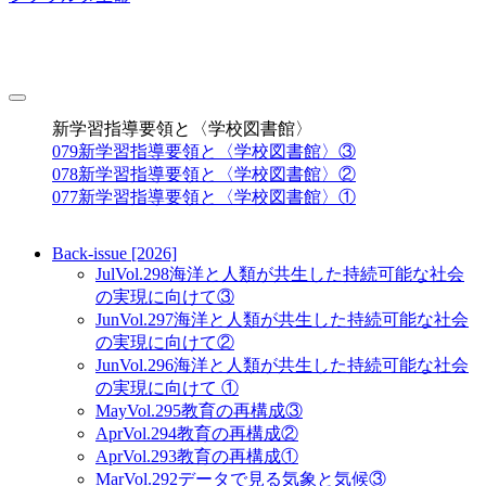
toggle
navigation
新学習指導要領と〈学校図書館〉
079
新学習指導要領と〈学校図書館〉③
078
新学習指導要領と〈学校図書館〉②
077
新学習指導要領と〈学校図書館〉①
Back-issue [2026]
Jul
Vol.298
海洋と人類が共生した持続可能な社会
の実現に向けて③
Jun
Vol.297
海洋と人類が共生した持続可能な社会
の実現に向けて②
Jun
Vol.296
海洋と人類が共生した持続可能な社会
の実現に向けて ①
May
Vol.295
教育の再構成③
Apr
Vol.294
教育の再構成②
Apr
Vol.293
教育の再構成①
Mar
Vol.292
データで見る気象と気候③