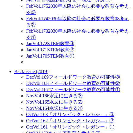
Feb
Vol.175
2030年以降の社会に必要な教育を考え
る③
Feb
Vol.174
2030年以降の社会に必要な教育を考え
る②
Feb
Vol.173
2030年以降の社会に必要な教育を考え
る①
Jan
Vol.172
STEM教育③
Jan
Vol.171
STEM教育②
Jan
Vol.170
STEM教育①
Back-issue [2019]
Dec
Vol.169
フィールドワーク教育の可能性③
Dec
Vol.168
フィールドワーク教育の可能性②
Dec
Vol.167
フィールドワーク教育の可能性①
Nov
Vol.166
水辺に生きる③
Nov
Vol.165
水辺に生きる②
Nov
Vol.164
水辺に生きる①
Oct
Vol.163
「オリンピック・レガシ―」③
Oct
Vol.162
「オリンピック・レガシ―」②
Oct
Vol.161
「オリンピック・レガシー」①