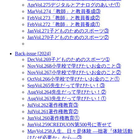
Apr
Vol.275
デジタルとアナログのあいだ①
Mar
Vol.274
「教師」と教員養成③
Feb
Vol.273
「教師」と教員養成②
Feb
Vol.272
「教師」と教員養成①
Jan
Vol.271
子どものためのスポーツ③
Jan
Vol.270
子どものためのスポーツ②
Back-issue [2024]
Dec
Vol.269
子どものためのスポーツ➀
Nov
Vol.268
小学校で学びたいお金のこと③
Nov
Vol.267
小学校で学びたいお金のこと②
Oct
Vol.266
小学校で学びたいお金のこと①
Sep
Vol.265
先生だって学びたい！③
Aug
Vol.264
先生だって学びたい！②
Aug
Vol.263
先生だって学びたい！①
Jul
Vol.262
著作権教育③
Jul
Vol.261
著作権教育②
Jun
Vol.260
著作権教育①
Jun
Vol.259
CREDUON第500号に寄せて
May
Vol.258
人生、日々是体験 ―拙著『体験活動
はなぜ必要か』から―③