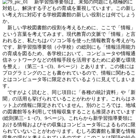
新学習指導要領は、未知の問題にも積極的に
対処し、解決する子どもの育成を重視しています。この新し
い考え方に対応する学校図書館の新しい役割とは何でしょう
か。
新しい学校図書館の役割を考えるために、ここで「情報」
という言葉を考えてみます。現代教育の文脈で「情報」と言
われると、私たちはパソコン等を使った情報教育を考えがち
です。新学習指導要領（小学校）の総則にも「情報活用能力
の育成を図るため、各学校において、コンピュータや情報通
信ネットワークなどの情報手段を活用するために必要な環境
を整え」（第三−１−(3)、8ページ）とあります。この後には
プログラミングのことも書かれているので、情報に関わるこ
とはコンピュータ等に限定されているように見えてしまいま
す。
ですがよく読むと、同じ項目に「各種の統計資料」や「新
聞」の活用も挙げられていることがわかります。これらはネ
ット上の情報に限定されていません。別のところでは、地域
の図書館等を利用して情報収集することも推奨されています
(総則第三−１−(7)、9ページ)。これらから新学習指導要領に
おける情報およびその収集はコンピュータ等によるものに限
られていないことがわかります。むしろ図書館も重要な情報
収集の場だと考えられているのです（このことは国語や社会