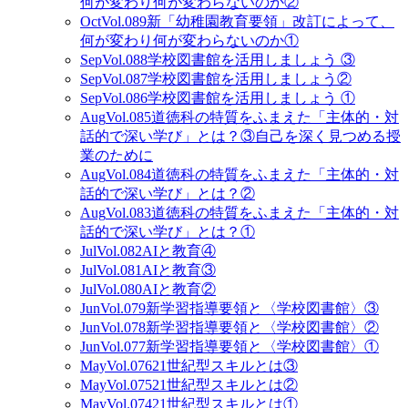
何が変わり何が変わらないのか②
Oct
Vol.089
新「幼稚園教育要領」改訂によって、
何が変わり何が変わらないのか①
Sep
Vol.088
学校図書館を活用しましょう ③
Sep
Vol.087
学校図書館を活用しましょう②
Sep
Vol.086
学校図書館を活用しましょう ①
Aug
Vol.085
道徳科の特質をふまえた「主体的・対
話的で深い学び」とは？③自己を深く見つめる授
業のために
Aug
Vol.084
道徳科の特質をふまえた「主体的・対
話的で深い学び」とは？②
Aug
Vol.083
道徳科の特質をふまえた「主体的・対
話的で深い学び」とは？①
Jul
Vol.082
AIと教育④
Jul
Vol.081
AIと教育③
Jul
Vol.080
AIと教育②
Jun
Vol.079
新学習指導要領と〈学校図書館〉③
Jun
Vol.078
新学習指導要領と〈学校図書館〉②
Jun
Vol.077
新学習指導要領と〈学校図書館〉①
May
Vol.076
21世紀型スキルとは③
May
Vol.075
21世紀型スキルとは②
May
Vol.074
21世紀型スキルとは①