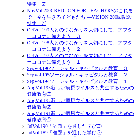
特集―②
Nov
Vol.200
CREDUON FOR TEACHERSのこれま
で 今を生きる子どもたち ―VISION 200回記念
特集―①
Oct
Vol.199
人とのつながりを大切にして、アフタ
ーコロナに備えよう ３
Oct
Vol.198
人とのつながりを大切にして、アフタ
ーコロナに備えよう ２
Oct
Vol.197
人とのつながりを大切にして、アフタ
ーコロナに備えよう １
Sep
Vol.196
ソーシャル・キャピタルと教育 ３
Sep
Vol.195
ソーシャル・キャピタルと教育 ２
Sep
Vol.194
ソーシャル・キャピタルと教育 １
Aug
Vol.193
新しい病原ウイルスと共生するための
健康教育③
Aug
Vol.192
新しい病原ウイルスと共生するための
健康教育②
Aug
Vol.191
新しい病原ウイルスと共生するための
健康教育①
Jul
Vol.190
「宿題」を通した学び③
Jul
Vol.189
「宿題」を通した学び②