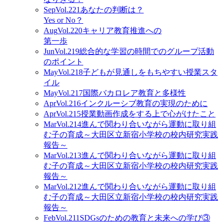
Sep
Vol.221
あなたの判断は？
Yes or No？
Aug
Vol.220
キャリア教育推進への
第一歩
Jun
Vol.219
総合的な学習の時間でのグループ活動
のポイント
May
Vol.218
子どもが見通しをもちやすい授業スタ
イル
May
Vol.217
国際バカロレア教育と多様性
Apr
Vol.216
インクルーシブ教育の実現のために
Apr
Vol.215
授業動画作成をする上で心がけたこと
Mar
Vol.214
進んで関わり合いながら運動に取り組
む子の育成～大田区立新宿小学校の校内研究実践
報告～
Mar
Vol.213
進んで関わり合いながら運動に取り組
む子の育成～大田区立新宿小学校の校内研究実践
報告～
Mar
Vol.212
進んで関わり合いながら運動に取り組
む子の育成～大田区立新宿小学校の校内研究実践
報告～
Feb
Vol.211
SDGsのための教育と未来への学び③