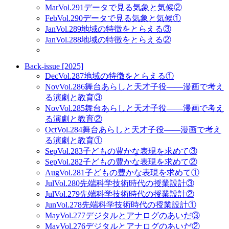
Mar
Vol.291
データで見る気象と気候②
Feb
Vol.290
データで見る気象と気候①
Jan
Vol.289
地域の特徴をとらえる③
Jan
Vol.288
地域の特徴をとらえる②
Back-issue [2025]
Dec
Vol.287
地域の特徴をとらえる①
Nov
Vol.286
舞台あらしと天才子役——漫画で考え
る演劇と教育③
Nov
Vol.285
舞台あらしと天才子役——漫画で考え
る演劇と教育②
Oct
Vol.284
舞台あらしと天才子役——漫画で考え
る演劇と教育①
Sep
Vol.283
子どもの豊かな表現を求めて③
Sep
Vol.282
子どもの豊かな表現を求めて②
Aug
Vol.281
子どもの豊かな表現を求めて①
Jul
Vol.280
先端科学技術時代の授業設計③
Jul
Vol.279
先端科学技術時代の授業設計②
Jun
Vol.278
先端科学技術時代の授業設計①
May
Vol.277
デジタルとアナログのあいだ③
May
Vol.276
デジタルとアナログのあいだ②