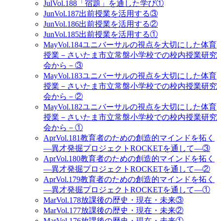
Jul
Vol.188
「宿題」を通した学び①
Jun
Vol.187
出前授業を活用する③
Jun
Vol.186
出前授業を活用する②
Jun
Vol.185
出前授業を活用する①
May
Vol.184
ユニバーサルの視点を大切にした体育
授業－さいたま市立常盤小学校での校内授業研究
会から－③
May
Vol.183
ユニバーサルの視点を大切にした体育
授業－さいたま市立常盤小学校での校内授業研究
会から－②
May
Vol.182
ユニバーサルの視点を大切にした体育
授業－さいたま市立常盤小学校での校内授業研究
会から－①
Apr
Vol.181
教育者のための創造的マインドを拓く
―異才発掘プロジェクトROCKETを通して―③
Apr
Vol.180
教育者のための創造的マインドを拓く
―異才発掘プロジェクトROCKETを通して―②
Apr
Vol.179
教育者のための創造的マインドを拓く
―異才発掘プロジェクトROCKETを通して―①
Mar
Vol.178
放課後の歴史・現在・未来③
Mar
Vol.177
放課後の歴史・現在・未来②
Mar
Vol.176
放課後の歴史・現在・未来①