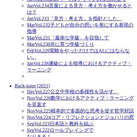
Jun
Vol.234
言葉による見方・考え方を働かせると
は？
Jun
Vol.233
「見方・考え方」を指針とした、
Mar
Vol.232
子どもが自分の思いを形にする表現の
指導
Mar
Vol.231
「最幸な学級」を目指して
Mar
Vol.230
共に育つ学級づくり
Feb
Vol.229
実験をやっただけではALにはならな
い。
Jan
Vol.228
通級による指導におけるアクティブ・
ラーニング
Back-issue [2021]
Dec
Vol.227
公立中学校の多様性を活かす、
Nov
Vol.226
数学におけるアクティブ・ラーニング
を見直す
Nov
Vol.225
根本的で多面的な思考を促す哲学対話
Nov
Vol.224
コア・リフレクションとジョハリの窓
Sep
Vol.223
日本語と教科を結ぶ
Sep
Vol.222
ロールプレイングで
なりきる！