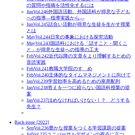
の質問や指摘を活性化するには
Jun
Vol.246
外国語活動、外国語科が得意な子ども
への指導―指導実践から―
Jun
Vol.245
話合い活動が得意な生徒を生かす授業
とは
May
Vol.244
日常の事象における探究活動
May
Vol.243
国語科における「話すこと・聞くこ
と」が得意な生徒への指導の工夫
Feb
Vol.242
近代以降の文章をより理解するための
音読実践
Feb
Vol.241
教職大学院のすゝめ
Feb
Vol.240
主体的なタイムマネジメントに向けて
Jan
Vol.239
学習効率を高めるための座席配列
Jan
Vol.238
答えを一つに絞らない国語科授業の提
案
Jan
Vol.237
ほめなければいけない！？ どうする
先生？
Back-issue [2022]
Sep
Vol.236
豊かな授業をつくる学習課題の提案
Jul
Vol.235
ユニバーサルデザインの視点に立つ