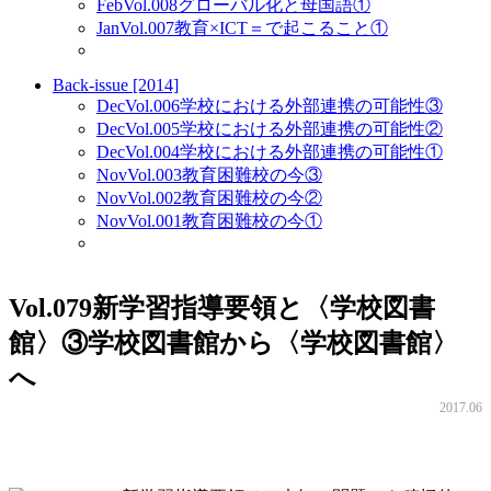
Feb
Vol.008
グローバル化と母国語①
Jan
Vol.007
教育×ICT＝で起こること①
Back-issue [2014]
Dec
Vol.006
学校における外部連携の可能性③
Dec
Vol.005
学校における外部連携の可能性②
Dec
Vol.004
学校における外部連携の可能性①
Nov
Vol.003
教育困難校の今③
Nov
Vol.002
教育困難校の今②
Nov
Vol.001
教育困難校の今①
Vol.079
新学習指導要領と〈学校図書
館〉③学校図書館から〈学校図書館〉
へ
2017.06