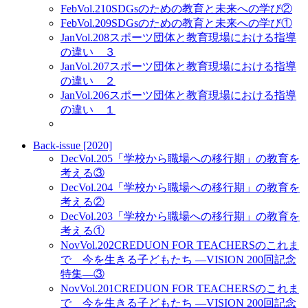
Feb
Vol.210
SDGsのための教育と未来への学び②
Feb
Vol.209
SDGsのための教育と未来への学び①
Jan
Vol.208
スポーツ団体と教育現場における指導
の違い ３
Jan
Vol.207
スポーツ団体と教育現場における指導
の違い ２
Jan
Vol.206
スポーツ団体と教育現場における指導
の違い １
Back-issue [2020]
Dec
Vol.205
「学校から職場への移行期」の教育を
考える③
Dec
Vol.204
「学校から職場への移行期」の教育を
考える②
Dec
Vol.203
「学校から職場への移行期」の教育を
考える①
Nov
Vol.202
CREDUON FOR TEACHERSのこれま
で 今を生きる子どもたち ―VISION 200回記念
特集―③
Nov
Vol.201
CREDUON FOR TEACHERSのこれま
で 今を生きる子どもたち ―VISION 200回記念