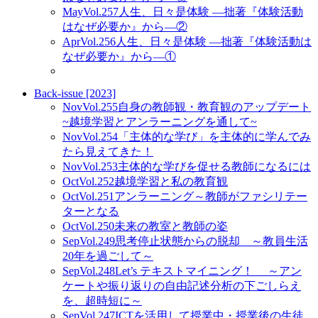
May
Vol.257
人生、日々是体験 ―拙著『体験活動
はなぜ必要か』から―②
Apr
Vol.256
人生、日々是体験 ―拙著『体験活動は
なぜ必要か』から―①
Back-issue [2023]
Nov
Vol.255
自身の教師観・教育観のアップデート
~越境学習とアンラーニングを通して~
Nov
Vol.254
「主体的な学び」を主体的に学んでみ
たら見えてきた！
Nov
Vol.253
主体的な学びを促せる教師になるには
Oct
Vol.252
越境学習と私の教育観
Oct
Vol.251
アンラーニング～教師がファシリテー
ターとなる
Oct
Vol.250
未来の教室と教師の姿
Sep
Vol.249
思考停止状態からの脱却 ～教員生活
20年を過ごして～
Sep
Vol.248
Let’s テキストマイニング！ ～アン
ケートや振り返りの自由記述分析の下ごしらえ
を、超時短に～
Sep
Vol.247
ICTを活用して授業中・授業後の生徒