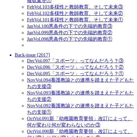
報収集を①
Feb
Vol.103
多様性と教師教育、そして未来③
Feb
Vol.102
多様性と教師教育、そして未来②
Feb
Vol.101
多様性と教師教育、そして未来①
Jan
Vol.100
悪条件の下での先端的教育③
Jan
Vol.099
悪条件の下での先端的教育②
Jan
Vol.098
悪条件の下での先端的教育①
Back-issue [2017]
Dec
Vol.097
「スポーツ」ってなんだろう？③
Dec
Vol.096
「スポーツ」ってなんだろう？②
Dec
Vol.095
「スポーツ」ってなんだろう？①
Nov
Vol.094
養護教諭との連携を踏まえた子どもた
ちの支援③
Nov
Vol.093
養護教諭との連携を踏まえた子どもた
ちの支援②
Nov
Vol.092
養護教諭との連携を踏まえた子どもた
ちの支援①
Oct
Vol.091
新「幼稚園教育要領」改訂によって、
何が変わり何が変わらないのか③
Oct
Vol.090
新「幼稚園教育要領」改訂によって、