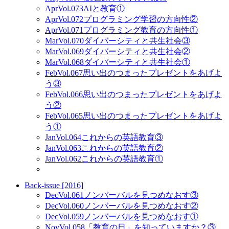
Apr
Vol.073
AIと教育①
Apr
Vol.072
プログラミング学習の方向性②
Apr
Vol.071
プログラミング教育の方向性①
Mar
Vol.070
ダイバーシティと共生社会③
Mar
Vol.069
ダイバーシティと共生社会②
Mar
Vol.068
ダイバーシティと共生社会①
Feb
Vol.067
思い出のつまったプレゼントをあげよ
う③
Feb
Vol.066
思い出のつまったプレゼントをあげよ
う②
Feb
Vol.065
思い出のつまったプレゼントをあげよ
う①
Jan
Vol.064
これからの英語教育③
Jan
Vol.063
これからの英語教育②
Jan
Vol.062
これからの英語教育①
Back-issue [2016]
Dec
Vol.061
ノンバーバルを見つめなおす③
Dec
Vol.060
ノンバーバルを見つめなおす②
Dec
Vol.059
ノンバーバルを見つめなおす①
Nov
Vol.058
「教育の日」を知っていますか？③