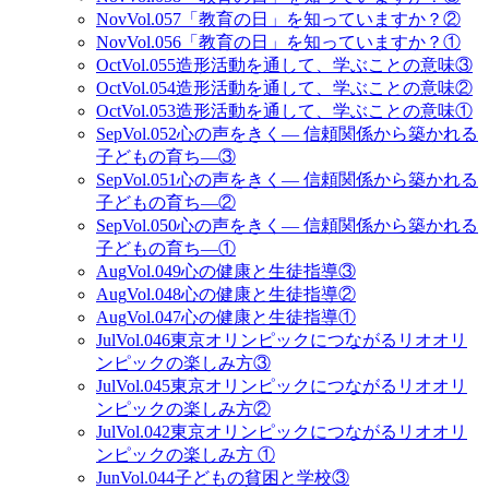
Nov
Vol.057
「教育の日」を知っていますか？②
Nov
Vol.056
「教育の日」を知っていますか？①
Oct
Vol.055
造形活動を通して、学ぶことの意味③
Oct
Vol.054
造形活動を通して、学ぶことの意味②
Oct
Vol.053
造形活動を通して、学ぶことの意味①
Sep
Vol.052
心の声をきく— 信頼関係から築かれる
子どもの育ち—③
Sep
Vol.051
心の声をきく— 信頼関係から築かれる
子どもの育ち—②
Sep
Vol.050
心の声をきく— 信頼関係から築かれる
子どもの育ち—①
Aug
Vol.049
心の健康と生徒指導③
Aug
Vol.048
心の健康と生徒指導②
Aug
Vol.047
心の健康と生徒指導①
Jul
Vol.046
東京オリンピックにつながるリオオリ
ンピックの楽しみ方③
Jul
Vol.045
東京オリンピックにつながるリオオリ
ンピックの楽しみ方②
Jul
Vol.042
東京オリンピックにつながるリオオリ
ンピックの楽しみ方 ①
Jun
Vol.044
子どもの貧困と学校③