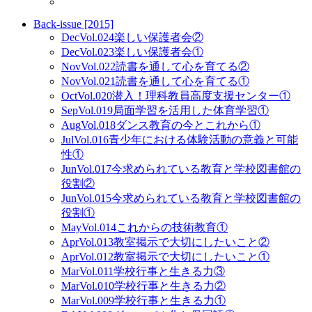
Back-issue [2015]
Dec
Vol.024
楽しい保護者会②
Dec
Vol.023
楽しい保護者会①
Nov
Vol.022
読書を通して心を育てる②
Nov
Vol.021
読書を通して心を育てる①
Oct
Vol.020
潜入！理科教員高度支援センター①
Sep
Vol.019
局面学習を活用した体育学習①
Aug
Vol.018
ダンス教育の今とこれから①
Jul
Vol.016
青少年における体験活動の意義と可能
性①
Jun
Vol.017
今求められている教育と学校図書館の
役割②
Jun
Vol.015
今求められている教育と学校図書館の
役割①
May
Vol.014
これからの技術教育①
Apr
Vol.013
教室掲示で大切にしたいこと②
Apr
Vol.012
教室掲示で大切にしたいこと①
Mar
Vol.011
学校行事と生きる力③
Mar
Vol.010
学校行事と生きる力②
Mar
Vol.009
学校行事と生きる力①