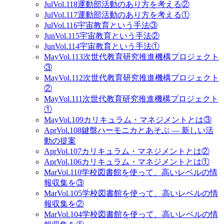
Jul
Vol.118
運動部活動のあり方を考える②
Jul
Vol.117
運動部活動のあり方を考える①
Jul
Vol.116
宇宙教育という手法③
Jun
Vol.115
宇宙教育という手法②
Jun
Vol.114
宇宙教育という手法①
May
Vol.113
次世代教育研究推進機構プロジェクト
③
May
Vol.112
次世代教育研究推進機構プロジェクト
②
May
Vol.111
次世代教育研究推進機構プロジェクト
①
May
Vol.109
カリキュラム・マネジメントとは③
Apr
Vol.108
鍵盤ハーモニカとあそぶ ― 新しい活
動の提案
Apr
Vol.107
カリキュラム・マネジメントとは②
Apr
Vol.106
カリキュラム・マネジメントとは①
Mar
Vol.110
学校図書館を使って、高いレベルの情
報収集を③
Mar
Vol.105
学校図書館を使って、高いレベルの情
報収集を②
Mar
Vol.104
学校図書館を使って、高いレベルの情