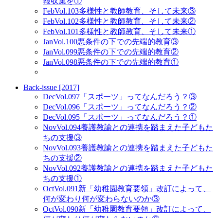
報収集を①
Feb
Vol.103
多様性と教師教育、そして未来③
Feb
Vol.102
多様性と教師教育、そして未来②
Feb
Vol.101
多様性と教師教育、そして未来①
Jan
Vol.100
悪条件の下での先端的教育③
Jan
Vol.099
悪条件の下での先端的教育②
Jan
Vol.098
悪条件の下での先端的教育①
Back-issue [2017]
Dec
Vol.097
「スポーツ」ってなんだろう？③
Dec
Vol.096
「スポーツ」ってなんだろう？②
Dec
Vol.095
「スポーツ」ってなんだろう？①
Nov
Vol.094
養護教諭との連携を踏まえた子どもた
ちの支援③
Nov
Vol.093
養護教諭との連携を踏まえた子どもた
ちの支援②
Nov
Vol.092
養護教諭との連携を踏まえた子どもた
ちの支援①
Oct
Vol.091
新「幼稚園教育要領」改訂によって、
何が変わり何が変わらないのか③
Oct
Vol.090
新「幼稚園教育要領」改訂によって、