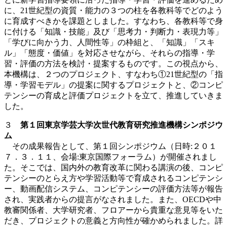
に、21世紀型の資質・能力の３つの柱を各教科等でどのよう
に育成すべきかを課題としました。すなわち、各教科等で身
に付ける「知識・技能」及び「思考力・判断力・表現力等」
「学びに向かう力、人間性等」の枠組と、「知識」「スキ
ル」「態度・価値」を対応させながら、それらの指導・学
習・評価の方法を検討・提案するものです。この視点から、
本機構は、２つのプロジェクト、すなわち①21世紀型の「指
導・学習モデル」の提案に関するプロジェクトと、②コンピ
テンシーの育成と評価プロジェクトを立て、推進していきま
した。
３
第１回東京学芸大学次世代教育研究推進機構シンポジウ
ム
その成果報告として、第１回シンポジウム（日時:２０１
７．３．１１、会場:東京国際フォーラム）が開催されまし
た。そこでは、国内外の教育改革に関わる講演の後、コンピ
テンシーのとらえ方や学習活動等で育成されるコンピテンシ
ー、動画配信システム、コンピテンシーの評価方法等が報告
され、実践者からの提言がなされました。また、OECDや中
教審関係者、大学研究者、フロアーから貴重な意見等をいた
だき、プロジェクトの意義と方向性が確かめられました。詳