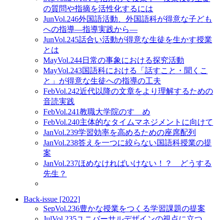
の質問や指摘を活性化するには
Jun
Vol.246
外国語活動、外国語科が得意な子ども
への指導―指導実践から―
Jun
Vol.245
話合い活動が得意な生徒を生かす授業
とは
May
Vol.244
日常の事象における探究活動
May
Vol.243
国語科における「話すこと・聞くこ
と」が得意な生徒への指導の工夫
Feb
Vol.242
近代以降の文章をより理解するための
音読実践
Feb
Vol.241
教職大学院のすゝめ
Feb
Vol.240
主体的なタイムマネジメントに向けて
Jan
Vol.239
学習効率を高めるための座席配列
Jan
Vol.238
答えを一つに絞らない国語科授業の提
案
Jan
Vol.237
ほめなければいけない！？ どうする
先生？
Back-issue [2022]
Sep
Vol.236
豊かな授業をつくる学習課題の提案
Jul
Vol.235
ユニバーサルデザインの視点に立つ