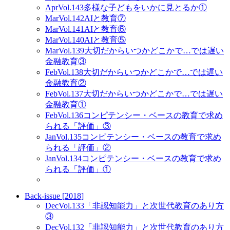
Apr
Vol.143
多様な子どもをいかに見とるか①
Mar
Vol.142
AIと教育⑦
Mar
Vol.141
AIと教育⑥
Mar
Vol.140
AIと教育⑤
Mar
Vol.139
大切だからいつかどこかで…では遅い
金融教育③
Feb
Vol.138
大切だからいつかどこかで…では遅い
金融教育②
Feb
Vol.137
大切だからいつかどこかで…では遅い
金融教育①
Feb
Vol.136
コンピテンシー・ベースの教育で求め
られる「評価」③
Jan
Vol.135
コンピテンシー・ベースの教育で求め
られる「評価」②
Jan
Vol.134
コンピテンシー・ベースの教育で求め
られる「評価」①
Back-issue [2018]
Dec
Vol.133
「非認知能力」と次世代教育のあり方
③
Dec
Vol.132
「非認知能力」と次世代教育のあり方