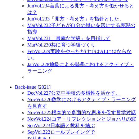
Jun
Vol.234
言葉による見方・考え方を働かせると
は？
Jun
Vol.233
「見方・考え方」を指針とした、
Mar
Vol.232
子どもが自分の思いを形にする表現の
指導
Mar
Vol.231
「最幸な学級」を目指して
Mar
Vol.230
共に育つ学級づくり
Feb
Vol.229
実験をやっただけではALにはならな
い。
Jan
Vol.228
通級による指導におけるアクティブ・
ラーニング
Back-issue [2021]
Dec
Vol.227
公立中学校の多様性を活かす、
Nov
Vol.226
数学におけるアクティブ・ラーニング
を見直す
Nov
Vol.225
根本的で多面的な思考を促す哲学対話
Nov
Vol.224
コア・リフレクションとジョハリの窓
Sep
Vol.223
日本語と教科を結ぶ
Sep
Vol.222
ロールプレイングで
なりきる！