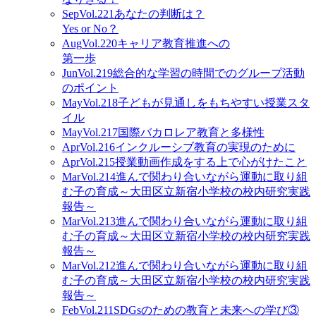
Sep
Vol.221
あなたの判断は？
Yes or No？
Aug
Vol.220
キャリア教育推進への
第一歩
Jun
Vol.219
総合的な学習の時間でのグループ活動
のポイント
May
Vol.218
子どもが見通しをもちやすい授業スタ
イル
May
Vol.217
国際バカロレア教育と多様性
Apr
Vol.216
インクルーシブ教育の実現のために
Apr
Vol.215
授業動画作成をする上で心がけたこと
Mar
Vol.214
進んで関わり合いながら運動に取り組
む子の育成～大田区立新宿小学校の校内研究実践
報告～
Mar
Vol.213
進んで関わり合いながら運動に取り組
む子の育成～大田区立新宿小学校の校内研究実践
報告～
Mar
Vol.212
進んで関わり合いながら運動に取り組
む子の育成～大田区立新宿小学校の校内研究実践
報告～
Feb
Vol.211
SDGsのための教育と未来への学び③