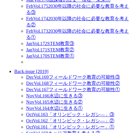
Feb
Vol.175
2030年以降の社会に必要な教育を考え
る③
Feb
Vol.174
2030年以降の社会に必要な教育を考え
る②
Feb
Vol.173
2030年以降の社会に必要な教育を考え
る①
Jan
Vol.172
STEM教育③
Jan
Vol.171
STEM教育②
Jan
Vol.170
STEM教育①
Back-issue [2019]
Dec
Vol.169
フィールドワーク教育の可能性③
Dec
Vol.168
フィールドワーク教育の可能性②
Dec
Vol.167
フィールドワーク教育の可能性①
Nov
Vol.166
水辺に生きる③
Nov
Vol.165
水辺に生きる②
Nov
Vol.164
水辺に生きる①
Oct
Vol.163
「オリンピック・レガシ―」③
Oct
Vol.162
「オリンピック・レガシ―」②
Oct
Vol.161
「オリンピック・レガシー」①