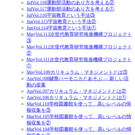
Jul
Vol.118
運動部活動のあり方を考える②
Jul
Vol.117
運動部活動のあり方を考える①
Jul
Vol.116
宇宙教育という手法③
Jun
Vol.115
宇宙教育という手法②
Jun
Vol.114
宇宙教育という手法①
May
Vol.113
次世代教育研究推進機構プロジェクト
③
May
Vol.112
次世代教育研究推進機構プロジェクト
②
May
Vol.111
次世代教育研究推進機構プロジェクト
①
May
Vol.109
カリキュラム・マネジメントとは③
Apr
Vol.108
鍵盤ハーモニカとあそぶ ― 新しい活
動の提案
Apr
Vol.107
カリキュラム・マネジメントとは②
Apr
Vol.106
カリキュラム・マネジメントとは①
Mar
Vol.110
学校図書館を使って、高いレベルの情
報収集を③
Mar
Vol.105
学校図書館を使って、高いレベルの情
報収集を②
Mar
Vol.104
学校図書館を使って、高いレベルの情