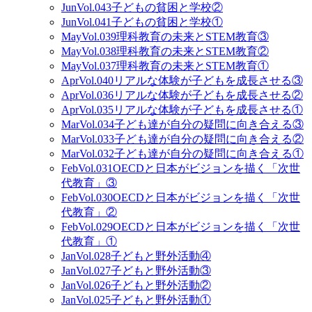
Jun
Vol.043
子どもの貧困と学校②
Jun
Vol.041
子どもの貧困と学校①
May
Vol.039
理科教育の未来とSTEM教育③
May
Vol.038
理科教育の未来とSTEM教育②
May
Vol.037
理科教育の未来とSTEM教育①
Apr
Vol.040
リアルな体験が子どもを成長させる③
Apr
Vol.036
リアルな体験が子どもを成長させる②
Apr
Vol.035
リアルな体験が子どもを成長させる①
Mar
Vol.034
子ども達が自分の疑問に向き合える③
Mar
Vol.033
子ども達が自分の疑問に向き合える②
Mar
Vol.032
子ども達が自分の疑問に向き合える①
Feb
Vol.031
OECDと日本がビジョンを描く「次世
代教育」③
Feb
Vol.030
OECDと日本がビジョンを描く「次世
代教育」②
Feb
Vol.029
OECDと日本がビジョンを描く「次世
代教育」①
Jan
Vol.028
子どもと野外活動④
Jan
Vol.027
子どもと野外活動③
Jan
Vol.026
子どもと野外活動②
Jan
Vol.025
子どもと野外活動①