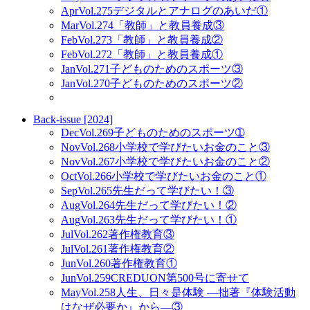
Apr
Vol.275
デジタルとアナログのあいだ①
Mar
Vol.274
「教師」と教員養成③
Feb
Vol.273
「教師」と教員養成②
Feb
Vol.272
「教師」と教員養成①
Jan
Vol.271
子どものためのスポーツ③
Jan
Vol.270
子どものためのスポーツ②
Back-issue [2024]
Dec
Vol.269
子どものためのスポーツ➀
Nov
Vol.268
小学校で学びたいお金のこと③
Nov
Vol.267
小学校で学びたいお金のこと②
Oct
Vol.266
小学校で学びたいお金のこと①
Sep
Vol.265
先生だって学びたい！③
Aug
Vol.264
先生だって学びたい！②
Aug
Vol.263
先生だって学びたい！①
Jul
Vol.262
著作権教育③
Jul
Vol.261
著作権教育②
Jun
Vol.260
著作権教育①
Jun
Vol.259
CREDUON第500号に寄せて
May
Vol.258
人生、日々是体験 ―拙著『体験活動
はなぜ必要か』から―③