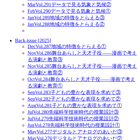
Mar
Vol.291
データで見る気象と気候②
Feb
Vol.290
データで見る気象と気候①
Jan
Vol.289
地域の特徴をとらえる③
Jan
Vol.288
地域の特徴をとらえる②
Back-issue [2025]
Dec
Vol.287
地域の特徴をとらえる①
Nov
Vol.286
舞台あらしと天才子役——漫画で考え
る演劇と教育③
Nov
Vol.285
舞台あらしと天才子役——漫画で考え
る演劇と教育②
Oct
Vol.284
舞台あらしと天才子役——漫画で考え
る演劇と教育①
Sep
Vol.283
子どもの豊かな表現を求めて③
Sep
Vol.282
子どもの豊かな表現を求めて②
Aug
Vol.281
子どもの豊かな表現を求めて①
Jul
Vol.280
先端科学技術時代の授業設計③
Jul
Vol.279
先端科学技術時代の授業設計②
Jun
Vol.278
先端科学技術時代の授業設計①
May
Vol.277
デジタルとアナログのあいだ③
May
Vol.276
デジタルとアナログのあいだ②