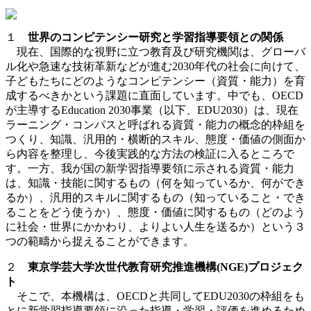
１
世界のコンピテンシー研究と学習指導要領との関係
現在、国際的な視野に立つ教育及び研究機関は、グローバ
ル化や急速な技術革新などが進む2030年代の社会に向けて、
子どもたちにどのようなコンピテンシー（資質・能力）を育
成するべきかという課題に直面しています。中でも、OECD
が主導するEducation 2030事業（以下、EDU2030）は、現在
ラーニング・コンパスと呼ばれる資質・能力の概念的枠組を
つくり、知識、汎用的・横断的スキル、態度・価値の側面か
ら内容を整理し、今後実践的な方法の検証に入るところで
す。一方、我が国の新学習指導要領に示される資質・能力
は、知識・技能に関するもの（何を知っているか、何ができ
るか）、汎用的スキルに関するもの（知っていること・でき
ることをどう使うか）、態度・価値に関するもの（どのよう
に社会・世界にかかわり、よりよい人生を送るか）という３
つの範疇から捉えることができます。
２
東京学芸大学次世代教育研究推進機構(NGE)プロジェク
ト
そこで、本機構は、OECDと共同してEDU2030の枠組をも
とに新学習指導要領に沿った指導・学習・評価を進めるため