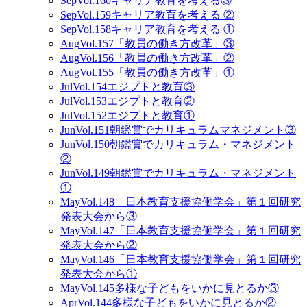
Sep
Vol.160
キャリア教育を考える③
Sep
Vol.159
キャリア教育を考える ②
Sep
Vol.158
キャリア教育を考える ①
Aug
Vol.157
「教員の働き方改革」③
Aug
Vol.156
「教員の働き方改革」②
Aug
Vol.155
「教員の働き方改革」①
Jul
Vol.154
エジプトと教育③
Jul
Vol.153
エジプトと教育②
Jul
Vol.152
エジプトと教育①
Jun
Vol.151
朝鑑賞でカリキュラムマネジメント③
Jun
Vol.150
朝鑑賞でカリキュラム・マネジメント
②
Jun
Vol.149
朝鑑賞でカリキュラム・マネジメント
①
May
Vol.148
「日本教育支援協働学会」第１回研究
発表大会から③
May
Vol.147
「日本教育支援協働学会」第１回研究
発表大会から②
May
Vol.146
「日本教育支援協働学会」第１回研究
発表大会から①
May
Vol.145
多様な子どもをいかに見とるか③
Apr
Vol.144
多様な子どもをいかに見とるか②