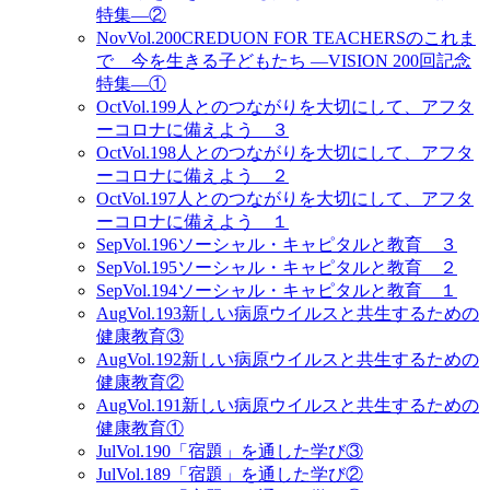
特集―②
Nov
Vol.200
CREDUON FOR TEACHERSのこれま
で 今を生きる子どもたち ―VISION 200回記念
特集―①
Oct
Vol.199
人とのつながりを大切にして、アフタ
ーコロナに備えよう ３
Oct
Vol.198
人とのつながりを大切にして、アフタ
ーコロナに備えよう ２
Oct
Vol.197
人とのつながりを大切にして、アフタ
ーコロナに備えよう １
Sep
Vol.196
ソーシャル・キャピタルと教育 ３
Sep
Vol.195
ソーシャル・キャピタルと教育 ２
Sep
Vol.194
ソーシャル・キャピタルと教育 １
Aug
Vol.193
新しい病原ウイルスと共生するための
健康教育③
Aug
Vol.192
新しい病原ウイルスと共生するための
健康教育②
Aug
Vol.191
新しい病原ウイルスと共生するための
健康教育①
Jul
Vol.190
「宿題」を通した学び③
Jul
Vol.189
「宿題」を通した学び②