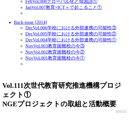
Feb
Vol.008
グローバル化と母国語①
Jan
Vol.007
教育×ICT＝で起こること①
Back-issue [2014]
Dec
Vol.006
学校における外部連携の可能性③
Dec
Vol.005
学校における外部連携の可能性②
Dec
Vol.004
学校における外部連携の可能性①
Nov
Vol.003
教育困難校の今③
Nov
Vol.002
教育困難校の今②
Nov
Vol.001
教育困難校の今①
Vol.111
次世代教育研究推進機構プロジ
ェクト①
NGEプロジェクトの取組と活動概要
2018.05