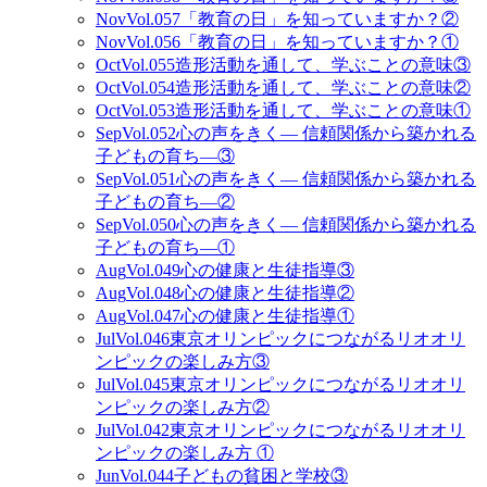
Nov
Vol.057
「教育の日」を知っていますか？②
Nov
Vol.056
「教育の日」を知っていますか？①
Oct
Vol.055
造形活動を通して、学ぶことの意味③
Oct
Vol.054
造形活動を通して、学ぶことの意味②
Oct
Vol.053
造形活動を通して、学ぶことの意味①
Sep
Vol.052
心の声をきく— 信頼関係から築かれる
子どもの育ち—③
Sep
Vol.051
心の声をきく— 信頼関係から築かれる
子どもの育ち—②
Sep
Vol.050
心の声をきく— 信頼関係から築かれる
子どもの育ち—①
Aug
Vol.049
心の健康と生徒指導③
Aug
Vol.048
心の健康と生徒指導②
Aug
Vol.047
心の健康と生徒指導①
Jul
Vol.046
東京オリンピックにつながるリオオリ
ンピックの楽しみ方③
Jul
Vol.045
東京オリンピックにつながるリオオリ
ンピックの楽しみ方②
Jul
Vol.042
東京オリンピックにつながるリオオリ
ンピックの楽しみ方 ①
Jun
Vol.044
子どもの貧困と学校③