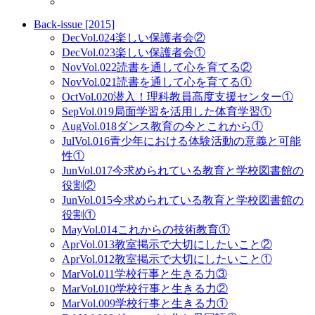
Back-issue [2015]
Dec
Vol.024
楽しい保護者会②
Dec
Vol.023
楽しい保護者会①
Nov
Vol.022
読書を通して心を育てる②
Nov
Vol.021
読書を通して心を育てる①
Oct
Vol.020
潜入！理科教員高度支援センター①
Sep
Vol.019
局面学習を活用した体育学習①
Aug
Vol.018
ダンス教育の今とこれから①
Jul
Vol.016
青少年における体験活動の意義と可能
性①
Jun
Vol.017
今求められている教育と学校図書館の
役割②
Jun
Vol.015
今求められている教育と学校図書館の
役割①
May
Vol.014
これからの技術教育①
Apr
Vol.013
教室掲示で大切にしたいこと②
Apr
Vol.012
教室掲示で大切にしたいこと①
Mar
Vol.011
学校行事と生きる力③
Mar
Vol.010
学校行事と生きる力②
Mar
Vol.009
学校行事と生きる力①