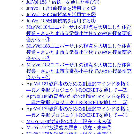
Jul
Vol.188
「宿題」を通した学び①
Jun
Vol.187
出前授業を活用する③
Jun
Vol.186
出前授業を活用する②
Jun
Vol.185
出前授業を活用する①
May
Vol.184
ユニバーサルの視点を大切にした体育
授業－さいたま市立常盤小学校での校内授業研究
会から－③
May
Vol.183
ユニバーサルの視点を大切にした体育
授業－さいたま市立常盤小学校での校内授業研究
会から－②
May
Vol.182
ユニバーサルの視点を大切にした体育
授業－さいたま市立常盤小学校での校内授業研究
会から－①
Apr
Vol.181
教育者のための創造的マインドを拓く
―異才発掘プロジェクトROCKETを通して―③
Apr
Vol.180
教育者のための創造的マインドを拓く
―異才発掘プロジェクトROCKETを通して―②
Apr
Vol.179
教育者のための創造的マインドを拓く
―異才発掘プロジェクトROCKETを通して―①
Mar
Vol.178
放課後の歴史・現在・未来③
Mar
Vol.177
放課後の歴史・現在・未来②
Mar
Vol.176
放課後の歴史・現在・未来①