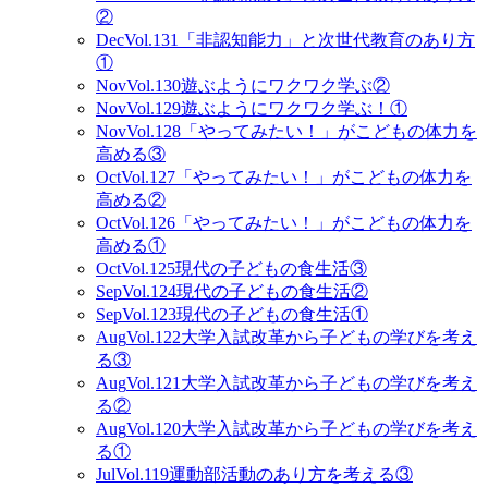
②
Dec
Vol.131
「非認知能力」と次世代教育のあり方
①
Nov
Vol.130
遊ぶようにワクワク学ぶ②
Nov
Vol.129
遊ぶようにワクワク学ぶ！①
Nov
Vol.128
「やってみたい！」がこどもの体力を
高める③
Oct
Vol.127
「やってみたい！」がこどもの体力を
高める②
Oct
Vol.126
「やってみたい！」がこどもの体力を
高める①
Oct
Vol.125
現代の子どもの食生活③
Sep
Vol.124
現代の子どもの食生活②
Sep
Vol.123
現代の子どもの食生活①
Aug
Vol.122
大学入試改革から子どもの学びを考え
る③
Aug
Vol.121
大学入試改革から子どもの学びを考え
る②
Aug
Vol.120
大学入試改革から子どもの学びを考え
る①
Jul
Vol.119
運動部活動のあり方を考える③