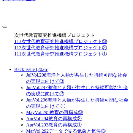
toggle
navigation
次世代教育研究推進機構プロジェクト
113
次世代教育研究推進機構プロジェクト③
112
次世代教育研究推進機構プロジェクト②
111
次世代教育研究推進機構プロジェクト①
Back-issue [2026]
Jul
Vol.298
海洋と人類が共生した持続可能な社会
の実現に向けて③
Jun
Vol.297
海洋と人類が共生した持続可能な社会
の実現に向けて②
Jun
Vol.296
海洋と人類が共生した持続可能な社会
の実現に向けて ①
May
Vol.295
教育の再構成③
Apr
Vol.294
教育の再構成②
Apr
Vol.293
教育の再構成①
Mar
Vol.292
データで見る気象と気候③