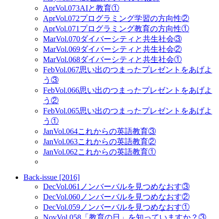
Apr
Vol.073
AIと教育①
Apr
Vol.072
プログラミング学習の方向性②
Apr
Vol.071
プログラミング教育の方向性①
Mar
Vol.070
ダイバーシティと共生社会③
Mar
Vol.069
ダイバーシティと共生社会②
Mar
Vol.068
ダイバーシティと共生社会①
Feb
Vol.067
思い出のつまったプレゼントをあげよ
う③
Feb
Vol.066
思い出のつまったプレゼントをあげよ
う②
Feb
Vol.065
思い出のつまったプレゼントをあげよ
う①
Jan
Vol.064
これからの英語教育③
Jan
Vol.063
これからの英語教育②
Jan
Vol.062
これからの英語教育①
Back-issue [2016]
Dec
Vol.061
ノンバーバルを見つめなおす③
Dec
Vol.060
ノンバーバルを見つめなおす②
Dec
Vol.059
ノンバーバルを見つめなおす①
Nov
Vol.058
「教育の日」を知っていますか？③