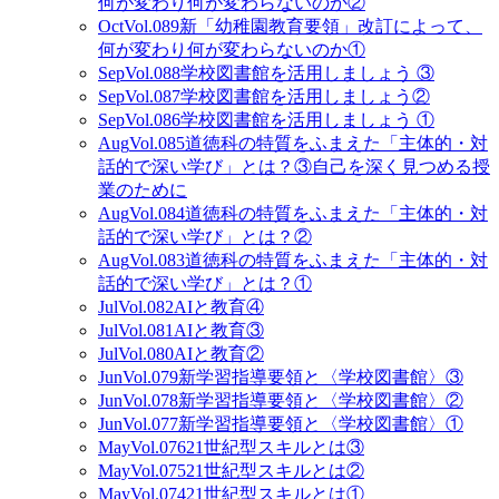
何が変わり何が変わらないのか②
Oct
Vol.089
新「幼稚園教育要領」改訂によって、
何が変わり何が変わらないのか①
Sep
Vol.088
学校図書館を活用しましょう ③
Sep
Vol.087
学校図書館を活用しましょう②
Sep
Vol.086
学校図書館を活用しましょう ①
Aug
Vol.085
道徳科の特質をふまえた「主体的・対
話的で深い学び」とは？③自己を深く見つめる授
業のために
Aug
Vol.084
道徳科の特質をふまえた「主体的・対
話的で深い学び」とは？②
Aug
Vol.083
道徳科の特質をふまえた「主体的・対
話的で深い学び」とは？①
Jul
Vol.082
AIと教育④
Jul
Vol.081
AIと教育③
Jul
Vol.080
AIと教育②
Jun
Vol.079
新学習指導要領と〈学校図書館〉③
Jun
Vol.078
新学習指導要領と〈学校図書館〉②
Jun
Vol.077
新学習指導要領と〈学校図書館〉①
May
Vol.076
21世紀型スキルとは③
May
Vol.075
21世紀型スキルとは②
May
Vol.074
21世紀型スキルとは①