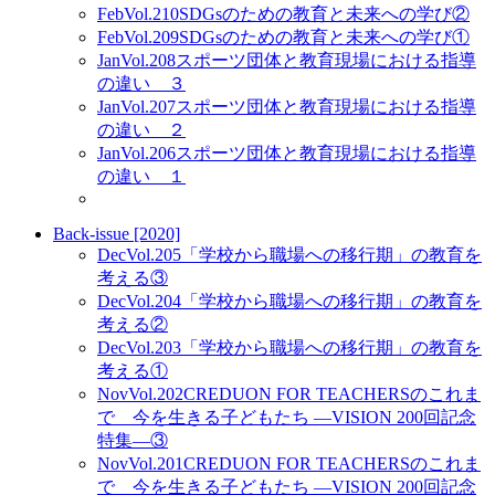
Feb
Vol.210
SDGsのための教育と未来への学び②
Feb
Vol.209
SDGsのための教育と未来への学び①
Jan
Vol.208
スポーツ団体と教育現場における指導
の違い ３
Jan
Vol.207
スポーツ団体と教育現場における指導
の違い ２
Jan
Vol.206
スポーツ団体と教育現場における指導
の違い １
Back-issue [2020]
Dec
Vol.205
「学校から職場への移行期」の教育を
考える③
Dec
Vol.204
「学校から職場への移行期」の教育を
考える②
Dec
Vol.203
「学校から職場への移行期」の教育を
考える①
Nov
Vol.202
CREDUON FOR TEACHERSのこれま
で 今を生きる子どもたち ―VISION 200回記念
特集―③
Nov
Vol.201
CREDUON FOR TEACHERSのこれま
で 今を生きる子どもたち ―VISION 200回記念