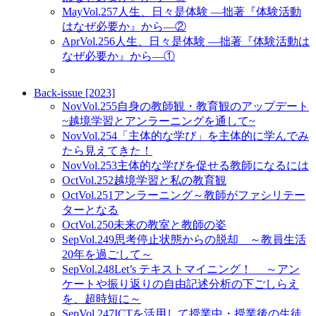
May
Vol.257
人生、日々是体験 ―拙著『体験活動
はなぜ必要か』から―②
Apr
Vol.256
人生、日々是体験 ―拙著『体験活動は
なぜ必要か』から―①
Back-issue [2023]
Nov
Vol.255
自身の教師観・教育観のアップデート
~越境学習とアンラーニングを通して~
Nov
Vol.254
「主体的な学び」を主体的に学んでみ
たら見えてきた！
Nov
Vol.253
主体的な学びを促せる教師になるには
Oct
Vol.252
越境学習と私の教育観
Oct
Vol.251
アンラーニング～教師がファシリテー
ターとなる
Oct
Vol.250
未来の教室と教師の姿
Sep
Vol.249
思考停止状態からの脱却 ～教員生活
20年を過ごして～
Sep
Vol.248
Let’s テキストマイニング！ ～アン
ケートや振り返りの自由記述分析の下ごしらえ
を、超時短に～
Sep
Vol.247
ICTを活用して授業中・授業後の生徒