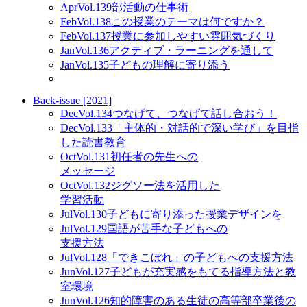
Apr
Vol.139
部活動の仕事術
Feb
Vol.138
この授業のテーマは何ですか？
Feb
Vol.137
授業に参加しやすい雰囲気づくり
Jan
Vol.136
アクティブ・ラーニングを通して
Jan
Vol.135
子どもの理解に寄り添う
Back-issue [2021]
Dec
Vol.134
つなげて、つなげて話し合おう！
Dec
Vol.133
「主体的・対話的で深い学び」を目指
した読書教育
Oct
Vol.131
初任者の先生への
メッセージ
Oct
Vol.132
ジグソー法を活用した
学習活動
Jul
Vol.130
子どもに寄り添った授業デザインを
Jul
Vol.129
国語が苦手な子どもへの
支援方法
Jul
Vol.128
「できこぼれ」の子どもへの支援方法
Jun
Vol.127
子どもが充実感をもてる指導方法と教
室環境
Jun
Vol.126
知的障害のある生徒の高等部卒業後の