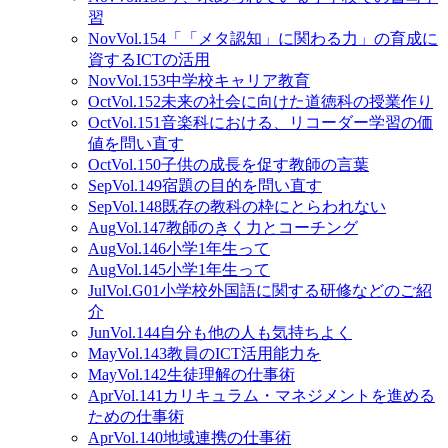
習
Nov
Vol.154
「「メタ認知」に関わる力」の育成に
資するICTの活用
Nov
Vol.153
中学校キャリア教育
Oct
Vol.152
未来の社会に向けた道徳科の授業作り
Oct
Vol.151
音楽科における、リコーダー学習の価
値を問い直す
Oct
Vol.150
子供の成長を促す教師の言葉
Sep
Vol.149
宿題の目的を問い直す
Sep
Vol.148
既存の教科の枠にとらわれない
Aug
Vol.147
教師のきく力とコーチング
Aug
Vol.146
小学1年生って
Aug
Vol.145
小学1年生って
Jul
Vol.G01
小学校外国語に関する研修などのご紹
介
Jun
Vol.144
自分も他の人も気持ちよく
May
Vol.143
教員のICT活用能力を
May
Vol.142
生徒理解の仕事術
Apr
Vol.141
カリキュラム・マネジメントを進める
ための仕事術
Apr
Vol.140
地域連携の仕事術