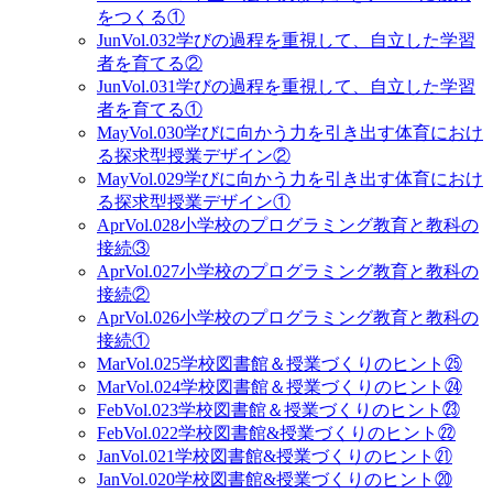
をつくる①
Jun
Vol.032
学びの過程を重視して、自立した学習
者を育てる②
Jun
Vol.031
学びの過程を重視して、自立した学習
者を育てる①
May
Vol.030
学びに向かう力を引き出す体育におけ
る探求型授業デザイン②
May
Vol.029
学びに向かう力を引き出す体育におけ
る探求型授業デザイン①
Apr
Vol.028
小学校のプログラミング教育と教科の
接続③
Apr
Vol.027
小学校のプログラミング教育と教科の
接続②
Apr
Vol.026
小学校のプログラミング教育と教科の
接続①
Mar
Vol.025
学校図書館＆授業づくりのヒント㉕
Mar
Vol.024
学校図書館＆授業づくりのヒント㉔
Feb
Vol.023
学校図書館＆授業づくりのヒント㉓
Feb
Vol.022
学校図書館&授業づくりのヒント㉒
Jan
Vol.021
学校図書館&授業づくりのヒント㉑
Jan
Vol.020
学校図書館&授業づくりのヒント⑳