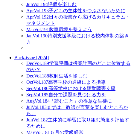
Jun
Vol.194
評価を楽しむ
Apr
Vol.193
子どもの主体性をつぶさないために
Apr
Vol.192
日々の授業から広げるカリキュラム・
マネジメント
Mar
Vol.191
教室環境を整えよう
Jan
Vol.190
特別支援学級における校内体制の築き
方
Back-issue [2024]
Dec
Vol.189
学習評価は授業計画のどこに位置する
のか？
Dec
Vol.188
教師生活を愉しむ
Oct
Vol.187
高等学校の通級による指導
Sep
Vol.186
高等学校における聴覚障害支援
Sep
Vol.185
自分で課題を見つける力を
Aug
Vol.184
「読むこと」の得意な生徒に
Jul
Vol.183
まずは、教師が言葉を楽しむところか
ら。
Jun
Vol.182
主体的に学習に取り組む態度を評価す
るために
May
Vol.181
５月の学級経営