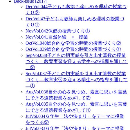
Back-issue [2017]
Dec
Vol.044
子どもも教師も楽しめる理科の授業づ
くり②
Dec
Vol.43
子どもも教師も楽しめる理科の授業づ
くり①
Nov
Vol.042
保健の授業づくり①
Nov
Vol.041
自然体験 × 授業
Oct
Vol.040
総合的な学習の時間の授業づくり②
Oct
Vol.039
総合的な学習の時間の授業づくり①
Sep
Vol.038
子どもの切実感を引き出す算数の授業
づくり―教育実習を迎える学生への指導を通して
―②
Sep
Vol.037
子どもの切実感を引き出す算数の授業
づくり—教育実習を迎える学生への指導を通して
—①
Aug
Vol.036
自分の心を見つめ、素直に思いを言葉
にできる道徳授業をめざして②
Aug
Vol.035
自分の心を見つめ、素直に思いを言葉
にできる道徳授業をめざして①
Jul
Vol.034
６年生「法や決まり」をテーマに授業
をつくる②
Jul
Vol.033
６年生「法や決まり」をテーマに授業