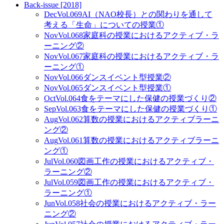
Back-issue [2018]
Dec
Vol.069
AI（NAO校長）との関わりを通して
考える「生命」についての授業①
Nov
Vol.068
家庭科の授業におけるアクティブ・ラ
ーニング②
Nov
Vol.067
家庭科の授業におけるアクティブ・ラ
ーニング①
Nov
Vol.066
ダンスイベント型授業②
Nov
Vol.065
ダンスイベント型授業①
Oct
Vol.064
食をテーマにした保健の授業づくり②
Sep
Vol.063
食をテーマにした保健の授業づくり①
Aug
Vol.062
算数の授業におけるアクティブラーニ
ング②
Aug
Vol.061
算数の授業におけるアクティブラーニ
ング①
Jul
Vol.060
図画工作の授業におけるアクティブ・
ラーニング②
Jul
Vol.059
図画工作の授業におけるアクティブ・
ラーニング①
Jun
Vol.058
社会の授業におけるアクティブ・ラー
ニング②