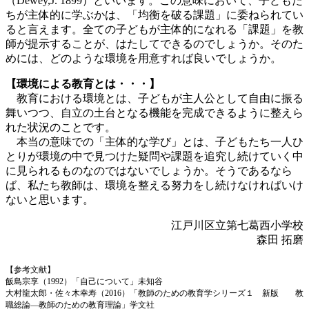
（Dewey,J. 1899）といいます。この意味において、子どもた
ちが主体的に学ぶかは、「均衡を破る課題」に委ねられてい
ると言えます。全ての子どもが主体的になれる「課題」を教
師が提示することが、はたしてできるのでしょうか。そのた
めには、どのような環境を用意すれば良いでしょうか。
【環境による教育とは・・・】
教育における環境とは、子どもが主人公として自由に振る
舞いつつ、自立の土台となる機能を完成できるように整えら
れた状況のことです。
本当の意味での「主体的な学び」とは、子どもたち一人ひ
とりが環境の中で見つけた疑問や課題を追究し続けていく中
に見られるものなのではないでしょうか。そうであるなら
ば、私たち教師は、環境を整える努力をし続けなければいけ
ないと思います。
江戸川区立第七葛西小学校
森田 拓磨
【参考文献】
飯島宗享（1992）「自己について」未知谷
大村龍太郎・佐々木幸寿（2016）「教師のための教育学シリーズ１ 新版 教
職総論―教師のための教育理論」学文社