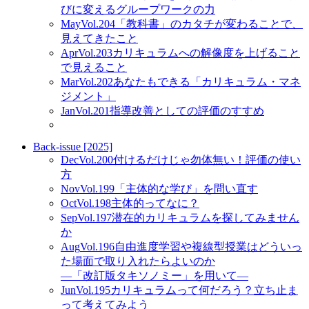
びに変えるグループワークの力
May
Vol.204
「教科書」のカタチが変わることで、
見えてきたこと
Apr
Vol.203
カリキュラムへの解像度を上げること
で見えること
Mar
Vol.202
あなたもできる「カリキュラム・マネ
ジメント」
Jan
Vol.201
指導改善としての評価のすすめ
Back-issue [2025]
Dec
Vol.200
付けるだけじゃ勿体無い！評価の使い
方
Nov
Vol.199
「主体的な学び」を問い直す
Oct
Vol.198
主体的ってなに？
Sep
Vol.197
潜在的カリキュラムを探してみません
か
Aug
Vol.196
自由進度学習や複線型授業はどういっ
た場面で取り入れたらよいのか
―「改訂版タキソノミー」を用いて―
Jun
Vol.195
カリキュラムって何だろう？立ち止ま
って考えてみよう