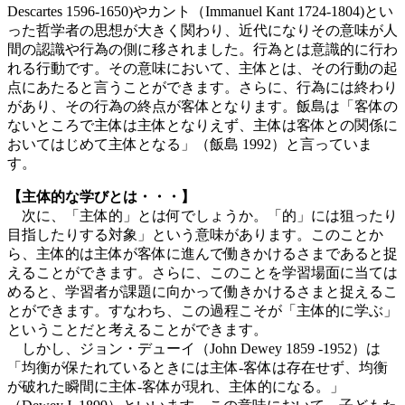
Descartes 1596-1650)やカント（Immanuel Kant 1724-1804)とい
った哲学者の思想が大きく関わり、近代になりその意味が人
間の認識や行為の側に移されました。行為とは意識的に行わ
れる行動です。その意味において、主体とは、その行動の起
点にあたると言うことができます。さらに、行為には終わり
があり、その行為の終点が客体となります。飯島は「客体の
ないところで主体は主体となりえず、主体は客体との関係に
おいてはじめて主体となる」（飯島 1992）と言っていま
す。
【主体的な学びとは・・・】
次に、「主体的」とは何でしょうか。「的」には狙ったり
目指したりする対象」という意味があります。このことか
ら、主体的は主体が客体に進んで働きかけるさまであると捉
えることができます。さらに、このことを学習場面に当ては
めると、学習者が課題に向かって働きかけるさまと捉えるこ
とができます。すなわち、この過程こそが「主体的に学ぶ」
ということだと考えることができます。
しかし、ジョン・デューイ（John Dewey 1859 -1952）は
「均衡が保たれているときには主体-客体は存在せず、均衡
が破れた瞬間に主体-客体が現れ、主体的になる。」