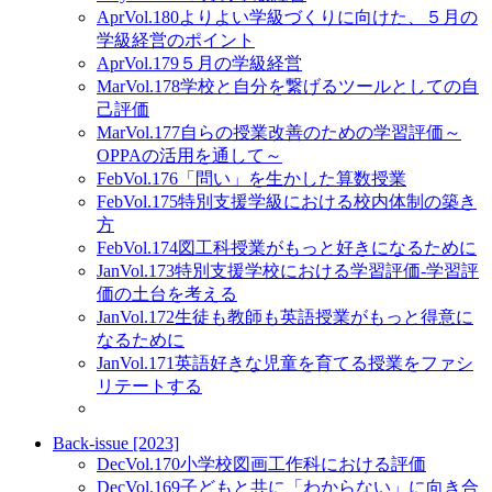
Apr
Vol.180
よりよい学級づくりに向けた、５月の
学級経営のポイント
Apr
Vol.179
５月の学級経営
Mar
Vol.178
学校と自分を繋げるツールとしての自
己評価
Mar
Vol.177
自らの授業改善のための学習評価～
OPPAの活用を通して～
Feb
Vol.176
「問い」を生かした算数授業
Feb
Vol.175
特別支援学級における校内体制の築き
方
Feb
Vol.174
図工科授業がもっと好きになるために
Jan
Vol.173
特別支援学校における学習評価-学習評
価の土台を考える
Jan
Vol.172
生徒も教師も英語授業がもっと得意に
なるために
Jan
Vol.171
英語好きな児童を育てる授業をファシ
リテートする
Back-issue [2023]
Dec
Vol.170
小学校図画工作科における評価
Dec
Vol.169
子どもと共に「わからない」に向き合