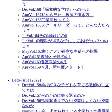
う
Dec
Vol.168
「探究的な学び」への一歩
Aug
Vol.167
私から見た「教師の働き方」
Aug
Vol.166
商業高校って？
Aug
Vol.165
スクールリーダーって、どんな人だろ
う？
Jul
Vol.164
その経験は宝物
Jun
Vol.163
理科が得意な子にしてあげたい３つの
こと
May
Vol.162
書くことが得意な生徒への指導
Apr
Vol.161
教師と子供の4月
Apr
Vol.160
養護教諭の4月
Apr
Vol.159
４月、新年度スタート！
Back-issue [2022]
Dec
Vol.158
学び好きな子どもを育てる教師の手立
てとは
Dec
Vol.157
何のために振り返るのか
Dec
Vol.156
指導案通りでない授業はよくない授業
なのか
Nov
Vol.155
今、求められている小学校での書写学