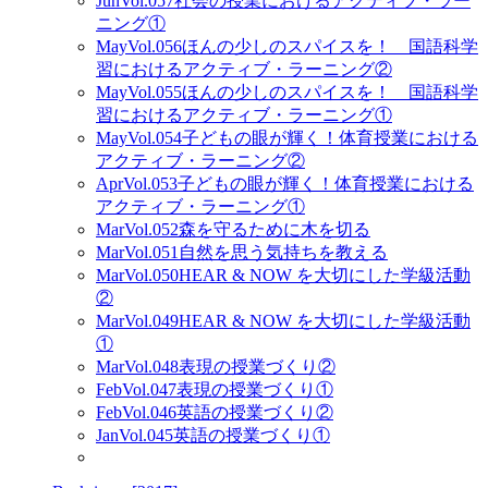
Jun
Vol.057
社会の授業におけるアクティブ・ラー
ニング①
May
Vol.056
ほんの少しのスパイスを！ 国語科学
習におけるアクティブ・ラーニング②
May
Vol.055
ほんの少しのスパイスを！ 国語科学
習におけるアクティブ・ラーニング①
May
Vol.054
子どもの眼が輝く！体育授業における
アクティブ・ラーニング②
Apr
Vol.053
子どもの眼が輝く！体育授業における
アクティブ・ラーニング①
Mar
Vol.052
森を守るために木を切る
Mar
Vol.051
自然を思う気持ちを教える
Mar
Vol.050
HEAR & NOW を大切にした学級活動
②
Mar
Vol.049
HEAR & NOW を大切にした学級活動
①
Mar
Vol.048
表現の授業づくり②
Feb
Vol.047
表現の授業づくり①
Feb
Vol.046
英語の授業づくり②
Jan
Vol.045
英語の授業づくり①