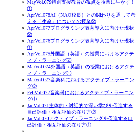
May
Vol.079
特別支援教育の視点を授業に生かす！
①
Apr
Vol.078
AI（NAO校長）との関わりを通して考
える「生命」についての授業②
Apr
Vol.077
プログラミング教育導入に向けた現状
②
Apr
Vol.076
プログラミング教育導入に向けた現状
①
Apr
Vol.075
外国語（英語）の授業におけるアクテ
ィブ・ラーニング②
Mar
Vol.074
外国語（英語）の授業におけるアクテ
ィブ・ラーニング①
Mar
Vol.073
音楽科におけるアクティブ・ラーニン
グ②
Feb
Vol.072
音楽科におけるアクティブ・ラーニン
グ①
Jan
Vol.071
主体的・対話的で深い学びを促進する
自己評価・相互評価の在り方②
Jan
Vol.070
アクティブ・ラーニングを促進する自
己評価・相互評価の在り方①