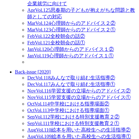
企業就労に向けて
Apr
Vol.125
思春期の子どもが抱えがちな問題と教
師としての対応
Mar
Vol.124
心理師からのアドバイス２②
Mar
Vol.123
心理師からのアドバイス２①
Feb
Vol.122
全校朝会の話②
Feb
Vol.121
全校朝会の話①
Jan
Vol.120
心理師からのアドバイス１②
Jan
Vol.119
心理師からのアドバイス１①
Back-issue [2020]
Dec
Vol.118
みんなで取り組む生活指導②
Dec
Vol.117
みんなで取り組む生活指導①
Nov
Vol.116
学習支援の立場からのアドバイス②
Nov
Vol.115
学習支援の立場からのアドバイス①
Oct
Vol.114
中学校における指導場面②
Oct
Vol.113
中学校における指導場面①
Sep
Vol.112
学校における特別支援教育２②
Sep
Vol.111
学校における特別支援教育２①
Aug
Vol.110
絵本を用いた高校生への生活指導②
Aug
Vol.109
絵本を用いた高校生への生活指導①