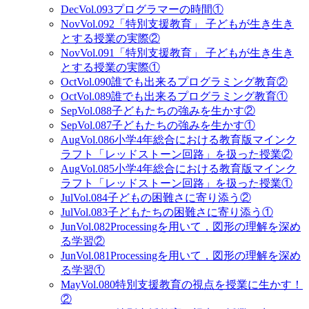
Dec
Vol.093
プログラマーの時間①
Nov
Vol.092
「特別支援教育」 子どもが生き生き
とする授業の実際②
Nov
Vol.091
「特別支援教育」 子どもが生き生き
とする授業の実際①
Oct
Vol.090
誰でも出来るプログラミング教育②
Oct
Vol.089
誰でも出来るプログラミング教育①
Sep
Vol.088
子どもたちの強みを生かす②
Sep
Vol.087
子どもたちの強みを生かす①
Aug
Vol.086
小学4年総合における教育版マインク
ラフト「レッドストーン回路」を扱った授業②
Aug
Vol.085
小学4年総合における教育版マインク
ラフト「レッドストーン回路」を扱った授業①
Jul
Vol.084
子どもの困難さに寄り添う②
Jul
Vol.083
子どもたちの困難さに寄り添う①
Jun
Vol.082
Processingを用いて，図形の理解を深め
る学習②
Jun
Vol.081
Processingを用いて，図形の理解を深め
る学習①
May
Vol.080
特別支援教育の視点を授業に生かす！
②