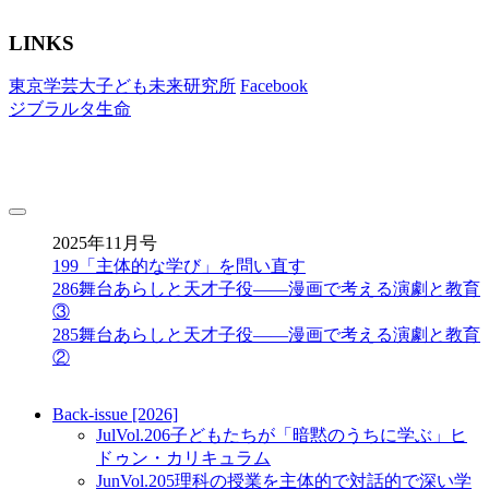
LINKS
東京学芸大子ども未来研究所
Facebook
ジブラルタ生命
toggle
navigation
2025年11月号
199
「主体的な学び」を問い直す
286
舞台あらしと天才子役——漫画で考える演劇と教育
③
285
舞台あらしと天才子役——漫画で考える演劇と教育
②
Back-issue [2026]
Jul
Vol.206
子どもたちが「暗黙のうちに学ぶ」ヒ
ドゥン・カリキュラム
Jun
Vol.205
理科の授業を主体的で対話的で深い学