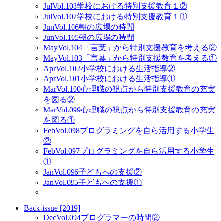
Jul
Vol.108
学校における特別支援教育１②
Jul
Vol.107
学校における特別支援教育１①
Jun
Vol.106
朝の広場の時間
Jun
Vol.105
朝の広場の時間
May
Vol.104
「言葉」から特別支援教育を考える②
May
Vol.103
「言葉」から特別支援教育を考える①
Apr
Vol.102
小学校における生活指導②
Apr
Vol.101
小学校における生活指導①
Mar
Vol.100
心理職の視点から特別支援教育の充実
を図る②
Mar
Vol.099
心理職の視点から特別支援教育の充実
を図る①
Feb
Vol.098
プログラミングを自ら活用する小学生
②
Feb
Vol.097
プログラミングを自ら活用する小学生
①
Jan
Vol.096
子どもへの支援②
Jan
Vol.095
子どもへの支援①
Back-issue [2019]
Dec
Vol.094
プログラマーの時間②