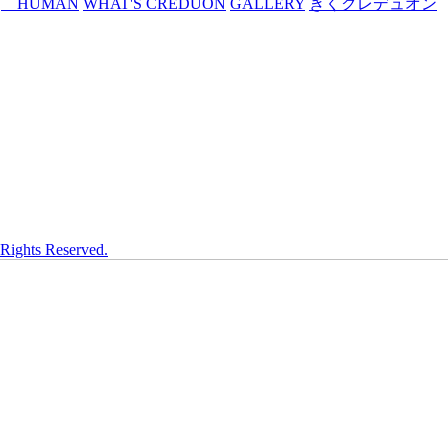
HUMAN
WHAT'S CREDUON
GALLERY
きくクレデュオン
 Rights Reserved.