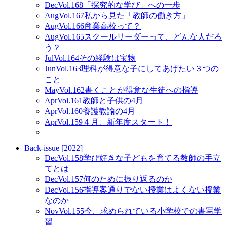
Dec
Vol.168
「探究的な学び」への一歩
Aug
Vol.167
私から見た「教師の働き方」
Aug
Vol.166
商業高校って？
Aug
Vol.165
スクールリーダーって、どんな人だろ
う？
Jul
Vol.164
その経験は宝物
Jun
Vol.163
理科が得意な子にしてあげたい３つの
こと
May
Vol.162
書くことが得意な生徒への指導
Apr
Vol.161
教師と子供の4月
Apr
Vol.160
養護教諭の4月
Apr
Vol.159
４月、新年度スタート！
Back-issue [2022]
Dec
Vol.158
学び好きな子どもを育てる教師の手立
てとは
Dec
Vol.157
何のために振り返るのか
Dec
Vol.156
指導案通りでない授業はよくない授業
なのか
Nov
Vol.155
今、求められている小学校での書写学
習