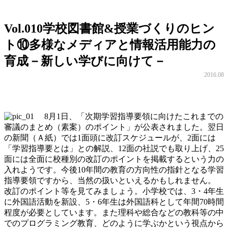
Vol.010
学校図書館&授業づくりのヒン
ト⑩多様なメディアと情報活用能力の
育成－新しい学びに向けて－
2016.08
8月1日、「次期学習指導要領に向けたこれまでの
審議のまとめ（素案）のポイント」が公表されました。翌日
の新聞（Ａ紙）では1面頭に改訂スケジュールが、2面には
「学習指導要とは」との解説、12面の社説でも取り上げ、25
面には全面に校種別の改訂のポイントを掲載するという力の
入れようです。今後10年間の教育の方向性の指針となる学習
指導要領ですから、当然の扱いといえるかもしれません。
改訂のポイント等を見てみましょう。小学校では、3・4年生
に外国語活動を新設、5・6年生は外国語科として年間70時間
程度が必要としています。また理科や総合などの教科等の中
でのプログラミング教育、どのように学ぶかという視点から