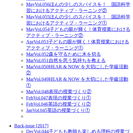
May
Vol.056
ほんの少しのスパイスを！ 国語科学
習におけるアクティブ・ラーニング②
May
Vol.055
ほんの少しのスパイスを！ 国語科学
習におけるアクティブ・ラーニング①
May
Vol.054
子どもの眼が輝く！体育授業における
アクティブ・ラーニング②
Apr
Vol.053
子どもの眼が輝く！体育授業における
アクティブ・ラーニング①
Mar
Vol.052
森を守るために木を切る
Mar
Vol.051
自然を思う気持ちを教える
Mar
Vol.050
HEAR & NOW を大切にした学級活動
②
Mar
Vol.049
HEAR & NOW を大切にした学級活動
①
Mar
Vol.048
表現の授業づくり②
Feb
Vol.047
表現の授業づくり①
Feb
Vol.046
英語の授業づくり②
Jan
Vol.045
英語の授業づくり①
Back-issue [2017]
Dec
Vol.044
子どもも教師も楽しめる理科の授業づ