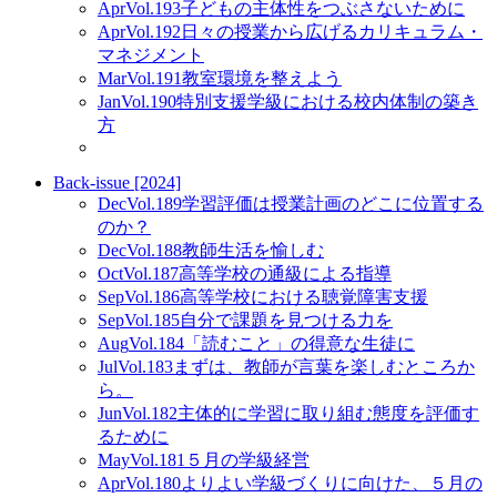
Apr
Vol.193
子どもの主体性をつぶさないために
Apr
Vol.192
日々の授業から広げるカリキュラム・
マネジメント
Mar
Vol.191
教室環境を整えよう
Jan
Vol.190
特別支援学級における校内体制の築き
方
Back-issue [2024]
Dec
Vol.189
学習評価は授業計画のどこに位置する
のか？
Dec
Vol.188
教師生活を愉しむ
Oct
Vol.187
高等学校の通級による指導
Sep
Vol.186
高等学校における聴覚障害支援
Sep
Vol.185
自分で課題を見つける力を
Aug
Vol.184
「読むこと」の得意な生徒に
Jul
Vol.183
まずは、教師が言葉を楽しむところか
ら。
Jun
Vol.182
主体的に学習に取り組む態度を評価す
るために
May
Vol.181
５月の学級経営
Apr
Vol.180
よりよい学級づくりに向けた、５月の