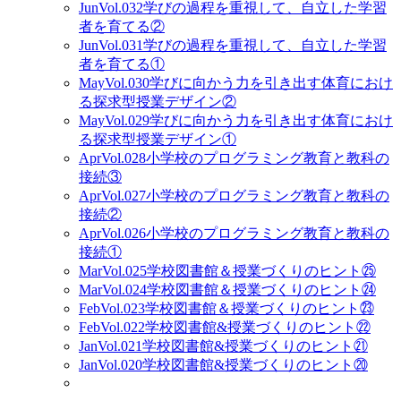
Jun
Vol.032
学びの過程を重視して、自立した学習
者を育てる②
Jun
Vol.031
学びの過程を重視して、自立した学習
者を育てる①
May
Vol.030
学びに向かう力を引き出す体育におけ
る探求型授業デザイン②
May
Vol.029
学びに向かう力を引き出す体育におけ
る探求型授業デザイン①
Apr
Vol.028
小学校のプログラミング教育と教科の
接続③
Apr
Vol.027
小学校のプログラミング教育と教科の
接続②
Apr
Vol.026
小学校のプログラミング教育と教科の
接続①
Mar
Vol.025
学校図書館＆授業づくりのヒント㉕
Mar
Vol.024
学校図書館＆授業づくりのヒント㉔
Feb
Vol.023
学校図書館＆授業づくりのヒント㉓
Feb
Vol.022
学校図書館&授業づくりのヒント㉒
Jan
Vol.021
学校図書館&授業づくりのヒント㉑
Jan
Vol.020
学校図書館&授業づくりのヒント⑳