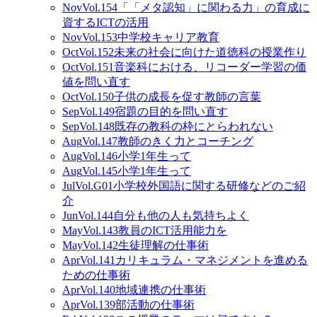
Nov
Vol.154
「「メタ認知」に関わる力」の育成に
資するICTの活用
Nov
Vol.153
中学校キャリア教育
Oct
Vol.152
未来の社会に向けた道徳科の授業作り
Oct
Vol.151
音楽科における、リコーダー学習の価
値を問い直す
Oct
Vol.150
子供の成長を促す教師の言葉
Sep
Vol.149
宿題の目的を問い直す
Sep
Vol.148
既存の教科の枠にとらわれない
Aug
Vol.147
教師のきく力とコーチング
Aug
Vol.146
小学1年生って
Aug
Vol.145
小学1年生って
Jul
Vol.G01
小学校外国語に関する研修などのご紹
介
Jun
Vol.144
自分も他の人も気持ちよく
May
Vol.143
教員のICT活用能力を
May
Vol.142
生徒理解の仕事術
Apr
Vol.141
カリキュラム・マネジメントを進める
ための仕事術
Apr
Vol.140
地域連携の仕事術
Apr
Vol.139
部活動の仕事術