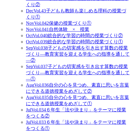
くり②
Dec
Vol.43
子どもも教師も楽しめる理科の授業づ
くり①
Nov
Vol.042
保健の授業づくり①
Nov
Vol.041
自然体験 × 授業
Oct
Vol.040
総合的な学習の時間の授業づくり②
Oct
Vol.039
総合的な学習の時間の授業づくり①
Sep
Vol.038
子どもの切実感を引き出す算数の授業
づくり―教育実習を迎える学生への指導を通して
―②
Sep
Vol.037
子どもの切実感を引き出す算数の授業
づくり—教育実習を迎える学生への指導を通して
—①
Aug
Vol.036
自分の心を見つめ、素直に思いを言葉
にできる道徳授業をめざして②
Aug
Vol.035
自分の心を見つめ、素直に思いを言葉
にできる道徳授業をめざして①
Jul
Vol.034
６年生「法や決まり」をテーマに授業
をつくる②
Jul
Vol.033
６年生「法や決まり」をテーマに授業
をつくる①