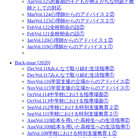
Apr
Vol.125
思春期の子どもが抱えがちな問題と教
師としての対応
Mar
Vol.124
心理師からのアドバイス２②
Mar
Vol.123
心理師からのアドバイス２①
Feb
Vol.122
全校朝会の話②
Feb
Vol.121
全校朝会の話①
Jan
Vol.120
心理師からのアドバイス１②
Jan
Vol.119
心理師からのアドバイス１①
Back-issue [2020]
Dec
Vol.118
みんなで取り組む生活指導②
Dec
Vol.117
みんなで取り組む生活指導①
Nov
Vol.116
学習支援の立場からのアドバイス②
Nov
Vol.115
学習支援の立場からのアドバイス①
Oct
Vol.114
中学校における指導場面②
Oct
Vol.113
中学校における指導場面①
Sep
Vol.112
学校における特別支援教育２②
Sep
Vol.111
学校における特別支援教育２①
Aug
Vol.110
絵本を用いた高校生への生活指導②
Aug
Vol.109
絵本を用いた高校生への生活指導①
Jul
Vol.108
学校における特別支援教育１②