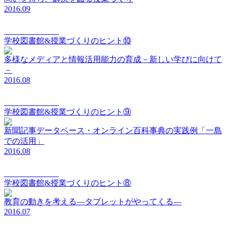
2016.09
elements Vol.010
学校図書館&授業づくりのヒント⑩
多様なメディアと情報活用能力の育成－新しい学びに向けて
－
2016.08
elements Vol.009
学校図書館&授業づくりのヒント⑨
新聞記事データベース・オンライン百科事典の実践例「一島
での活用」
2016.08
elements Vol.008
学校図書館&授業づくりのヒント⑧
教育の動きを考える―タブレットがやってくる―
2016.07