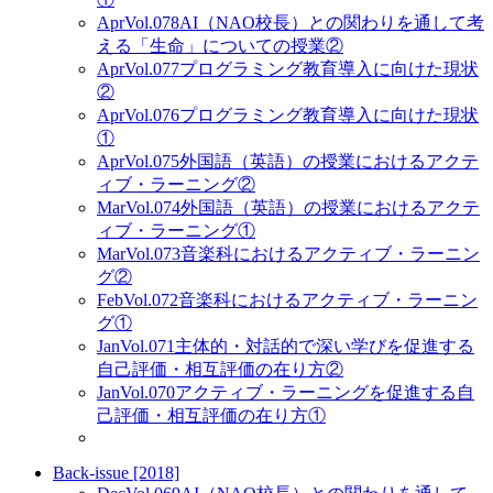
Apr
Vol.078
AI（NAO校長）との関わりを通して考
える「生命」についての授業②
Apr
Vol.077
プログラミング教育導入に向けた現状
②
Apr
Vol.076
プログラミング教育導入に向けた現状
①
Apr
Vol.075
外国語（英語）の授業におけるアクテ
ィブ・ラーニング②
Mar
Vol.074
外国語（英語）の授業におけるアクテ
ィブ・ラーニング①
Mar
Vol.073
音楽科におけるアクティブ・ラーニン
グ②
Feb
Vol.072
音楽科におけるアクティブ・ラーニン
グ①
Jan
Vol.071
主体的・対話的で深い学びを促進する
自己評価・相互評価の在り方②
Jan
Vol.070
アクティブ・ラーニングを促進する自
己評価・相互評価の在り方①
Back-issue [2018]