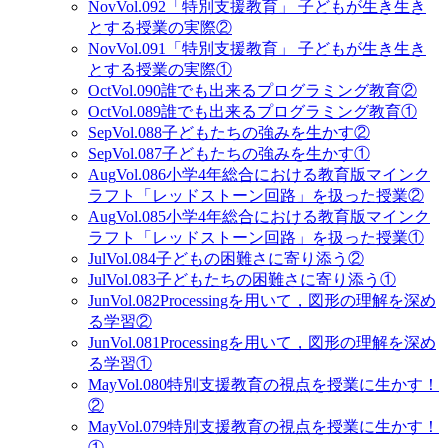
Nov
Vol.092
「特別支援教育」 子どもが生き生き
とする授業の実際②
Nov
Vol.091
「特別支援教育」 子どもが生き生き
とする授業の実際①
Oct
Vol.090
誰でも出来るプログラミング教育②
Oct
Vol.089
誰でも出来るプログラミング教育①
Sep
Vol.088
子どもたちの強みを生かす②
Sep
Vol.087
子どもたちの強みを生かす①
Aug
Vol.086
小学4年総合における教育版マインク
ラフト「レッドストーン回路」を扱った授業②
Aug
Vol.085
小学4年総合における教育版マインク
ラフト「レッドストーン回路」を扱った授業①
Jul
Vol.084
子どもの困難さに寄り添う②
Jul
Vol.083
子どもたちの困難さに寄り添う①
Jun
Vol.082
Processingを用いて，図形の理解を深め
る学習②
Jun
Vol.081
Processingを用いて，図形の理解を深め
る学習①
May
Vol.080
特別支援教育の視点を授業に生かす！
②
May
Vol.079
特別支援教育の視点を授業に生かす！
①