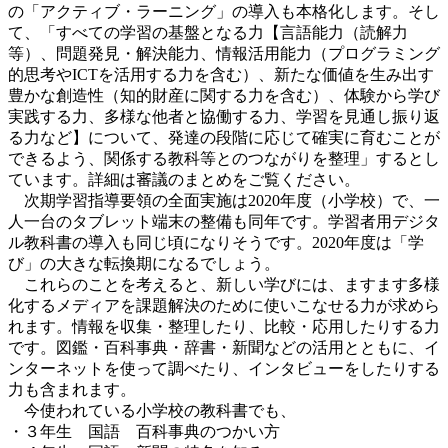
の「アクティブ・ラーニング」の導入も本格化します。そし
て、「すべての学習の基盤となる力【言語能力（読解力
等）、問題発見・解決能力、情報活用能力（プログラミング
的思考やICTを活用する力を含む）、新たな価値を生み出す
豊かな創造性（知的財産に関する力を含む）、体験から学び
実践する力、多様な他者と協働する力、学習を見通し振り返
る力など】について、発達の段階に応じて確実に育むことが
できるよう、関係する教科等とのつながりを整理」するとし
ています。詳細は審議のまとめをご覧ください。
次期学習指導要領の全面実施は2020年度（小学校）で、一
人一台のタブレット端末の整備も同年です。学習者用デジタ
ル教科書の導入も同じ頃になりそうです。2020年度は「学
び」の大きな転換期になるでしょう。
これらのことを考えると、新しい学びには、ますます多様
化するメディアを課題解決のために使いこなせる力が求めら
れます。情報を収集・整理したり、比較・応用したりする力
です。図鑑・百科事典・辞書・新聞などの活用とともに、イ
ンターネットを使って調べたり、インタビューをしたりする
力も含まれます。
今使われている小学校の教科書でも、
・３年生 国語 百科事典のつかい方