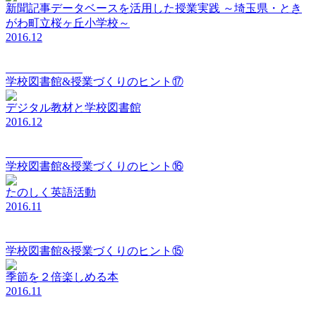
新聞記事データベースを活用した授業実践 ～埼玉県・とき
がわ町立桜ヶ丘小学校～
2016.12
elements Vol.017
学校図書館&授業づくりのヒント⑰
デジタル教材と学校図書館
2016.12
elements Vol.016
学校図書館&授業づくりのヒント⑯
たのしく英語活動
2016.11
elements Vol.015
学校図書館&授業づくりのヒント⑮
季節を２倍楽しめる本
2016.11