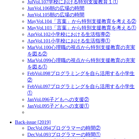
Jul
Vol.107
学校における特別支援教育１①
Jun
Vol.106
朝の広場の時間
Jun
Vol.105
朝の広場の時間
May
Vol.104
「言葉」から特別支援教育を考える②
May
Vol.103
「言葉」から特別支援教育を考える①
Apr
Vol.102
小学校における生活指導②
Apr
Vol.101
小学校における生活指導①
Mar
Vol.100
心理職の視点から特別支援教育の充実
を図る②
Mar
Vol.099
心理職の視点から特別支援教育の充実
を図る①
Feb
Vol.098
プログラミングを自ら活用する小学生
②
Feb
Vol.097
プログラミングを自ら活用する小学生
①
Jan
Vol.096
子どもへの支援②
Jan
Vol.095
子どもへの支援①
Back-issue [2019]
Dec
Vol.094
プログラマーの時間②
Dec
Vol.093
プログラマーの時間①