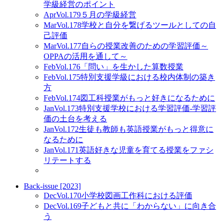
学級経営のポイント
Apr
Vol.179
５月の学級経営
Mar
Vol.178
学校と自分を繋げるツールとしての自
己評価
Mar
Vol.177
自らの授業改善のための学習評価～
OPPAの活用を通して～
Feb
Vol.176
「問い」を生かした算数授業
Feb
Vol.175
特別支援学級における校内体制の築き
方
Feb
Vol.174
図工科授業がもっと好きになるために
Jan
Vol.173
特別支援学校における学習評価-学習評
価の土台を考える
Jan
Vol.172
生徒も教師も英語授業がもっと得意に
なるために
Jan
Vol.171
英語好きな児童を育てる授業をファシ
リテートする
Back-issue [2023]
Dec
Vol.170
小学校図画工作科における評価
Dec
Vol.169
子どもと共に「わからない」に向き合
う