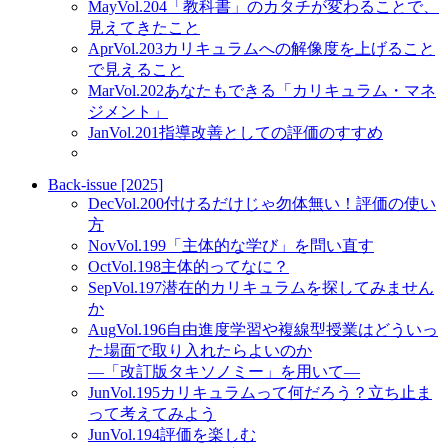
May
Vol.204
「教科書」のカタチが変わることで、
見えてきたこと
Apr
Vol.203
カリキュラムへの解像度を上げること
で見えること
Mar
Vol.202
あなたもできる「カリキュラム・マネ
ジメント」
Jan
Vol.201
指導改善としての評価のすすめ
Back-issue [2025]
Dec
Vol.200
付けるだけじゃ勿体無い！評価の使い
方
Nov
Vol.199
「主体的な学び」を問い直す
Oct
Vol.198
主体的ってなに？
Sep
Vol.197
潜在的カリキュラムを探してみません
か
Aug
Vol.196
自由進度学習や複線型授業はどういっ
た場面で取り入れたらよいのか
―「改訂版タキソノミー」を用いて―
Jun
Vol.195
カリキュラムって何だろう？立ち止ま
って考えてみよう
Jun
Vol.194
評価を楽しむ