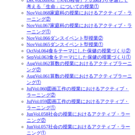
Dec
Vol.069
AI（NAO校長）との関わりを通して
考える「生命」についての授業①
Nov
Vol.068
家庭科の授業におけるアクティブ・ラ
ーニング②
Nov
Vol.067
家庭科の授業におけるアクティブ・ラ
ーニング①
Nov
Vol.066
ダンスイベント型授業②
Nov
Vol.065
ダンスイベント型授業①
Oct
Vol.064
食をテーマにした保健の授業づくり②
Sep
Vol.063
食をテーマにした保健の授業づくり①
Aug
Vol.062
算数の授業におけるアクティブラーニ
ング②
Aug
Vol.061
算数の授業におけるアクティブラーニ
ング①
Jul
Vol.060
図画工作の授業におけるアクティブ・
ラーニング②
Jul
Vol.059
図画工作の授業におけるアクティブ・
ラーニング①
Jun
Vol.058
社会の授業におけるアクティブ・ラー
ニング②
Jun
Vol.057
社会の授業におけるアクティブ・ラー
ニング①