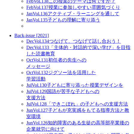
Feb
Vol.138
この授業のテーマは何ですか？
Feb
Vol.137
授業に参加しやすい雰囲気づくり
Jan
Vol.136
アクティブ・ラーニングを通して
Jan
Vol.135
子どもの理解に寄り添う
Back-issue [2021]
Dec
Vol.134
つなげて、つなげて話し合おう！
Dec
Vol.133
「主体的・対話的で深い学び」を目指
した読書教育
Oct
Vol.131
初任者の先生への
メッセージ
Oct
Vol.132
ジグソー法を活用した
学習活動
Jul
Vol.130
子どもに寄り添った授業デザインを
Jul
Vol.129
国語が苦手な子どもへの
支援方法
Jul
Vol.128
「できこぼれ」の子どもへの支援方法
Jun
Vol.127
子どもが充実感をもてる指導方法と教
室環境
Jun
Vol.126
知的障害のある生徒の高等部卒業後の
企業就労に向けて