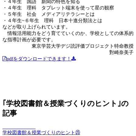
・４年生 国語 新聞の特色を知る
・４年生 理科 タブレット端末を使って星の観察
・５年生 社会 メディアリテラシーとは
・４年生~６年生 理科 日本十進分類法とは
などが取り上げられています。
情報活用能力をどう育てていくのか、学校としての体系的
な指導計画が必要です。
東京学芸大学デジ読評価プロジェクト特命教授
對崎奈美子
pdfをダウンロードできます！
｢学校図書館＆授業づくりのヒント｣の
記事
elements Vol.025
学校図書館＆授業づくりのヒント㉕