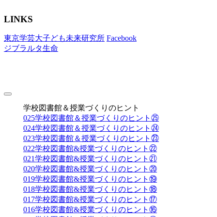
LINKS
東京学芸大子ども未来研究所
Facebook
ジブラルタ生命
toggle
navigation
学校図書館＆授業づくりのヒント
025
学校図書館＆授業づくりのヒント㉕
024
学校図書館＆授業づくりのヒント㉔
023
学校図書館＆授業づくりのヒント㉓
022
学校図書館&授業づくりのヒント㉒
021
学校図書館&授業づくりのヒント㉑
020
学校図書館&授業づくりのヒント⑳
019
学校図書館&授業づくりのヒント⑲
018
学校図書館&授業づくりのヒント⑱
017
学校図書館&授業づくりのヒント⑰
016
学校図書館&授業づくりのヒント⑯