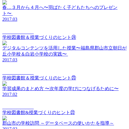
春…３月から４月へ〜羽ばたく子どもたちへのプレゼン
ト〜
2017.03
elements Vol.024
学校図書館＆授業づくりのヒント㉔
デジタルコンテンツを活用した授業〜福島県郡山市立朝日が
丘小学校＆白岩小学校の実践〜
2017.03
elements Vol.023
学校図書館＆授業づくりのヒント㉓
学習成果のまとめ方 〜次年度の学びにつなげるために〜
2017.02
elements Vol.022
学校図書館&授業づくりのヒント㉒
郡山市の学校訪問 ～データベースの使いかたを指導～
2017.02