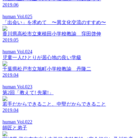
2019.06
human Vol.025
「出会い」を求めて 〜異文化交流のすすめ〜
香川県高松市立東植田小学校教諭 窪田啓伸
2019.05
human Vol.024
児童一人ひとりが居心地の良い学級
千葉県松戸市立旭町小学校教諭 丹隆二
2019.04
human Vol.023
第2回「教えて! 先輩!」
若手だからできること、中堅だからできること
2019.04
human Vol.022
師匠と弟子