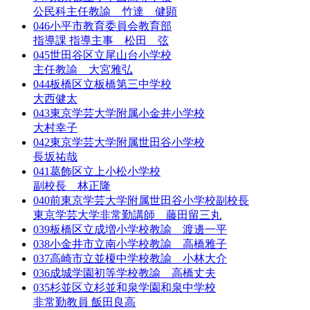
公民科主任教諭 竹達 健顕
046
小平市教育委員会教育部
指導課 指導主事 松田 弦
045
世田谷区立尾山台小学校
主任教諭 大宮雅弘
044
板橋区立板橋第三中学校
大西健太
043
東京学芸大学附属小金井小学校
大村幸子
042
東京学芸大学附属世田谷小学校
長坂祐哉
041
葛飾区立上小松小学校
副校長 林正隆
040
前東京学芸大学附属世田谷小学校副校長
東京学芸大学非常勤講師 藤田留三丸
039
板橋区立成増小学校教諭 渡邊一平
038
小金井市立南小学校教諭 高橋雅子
037
高崎市立並榎中学校教諭 小林大介
036
成城学園初等学校教諭 高橋丈夫
035
杉並区立杉並和泉学園和泉中学校
非常勤教員 飯田良高