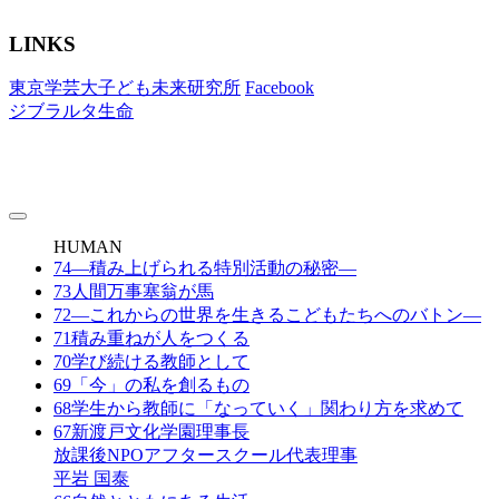
LINKS
東京学芸大子ども未来研究所
Facebook
ジブラルタ生命
toggle
navigation
HUMAN
74
―積み上げられる特別活動の秘密―
73
人間万事塞翁が馬
72
―これからの世界を生きるこどもたちへのバトン―
71
積み重ねが人をつくる
70
学び続ける教師として
69
「今」の私を創るもの
68
学生から教師に「なっていく」関わり方を求めて
67
新渡戸文化学園理事長
放課後NPOアフタースクール代表理事
平岩 国泰