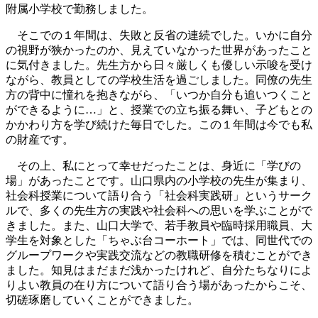
附属小学校で勤務しました。
そこでの１年間は、失敗と反省の連続でした。いかに自分
の視野が狭かったのか、見えていなかった世界があったこと
に気付きました。先生方から日々厳しくも優しい示唆を受け
ながら、教員としての学校生活を過ごしました。同僚の先生
方の背中に憧れを抱きながら、「いつか自分も追いつくこと
ができるように…」と、授業での立ち振る舞い、子どもとの
かかわり方を学び続けた毎日でした。この１年間は今でも私
の財産です。
その上、私にとって幸せだったことは、身近に「学びの
場」があったことです。山口県内の小学校の先生が集まり、
社会科授業について語り合う「社会科実践研」というサーク
ルで、多くの先生方の実践や社会科への思いを学ぶことがで
きました。また、山口大学で、若手教員や臨時採用職員、大
学生を対象とした「ちゃぶ台コーホート」では、同世代での
グループワークや実践交流などの教職研修を積むことができ
ました。知見はまだまだ浅かったけれど、自分たちなりによ
りよい教員の在り方について語り合う場があったからこそ、
切磋琢磨していくことができました。