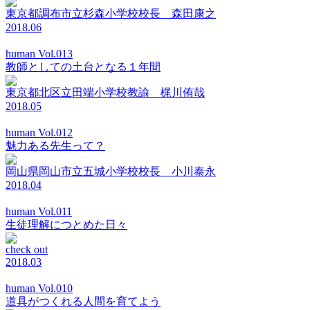
東京都調布市立杉森小学校校長 森田康之
2018.06
human Vol.013
教師としての土台となる１年間
東京都北区立田端小学校教諭 梶川侑哉
2018.05
human Vol.012
魅力ある先生って？
岡山県岡山市立五城小学校校長 小川泰永
2018.04
human Vol.011
生徒理解につとめた日々
check out
2018.03
human Vol.010
道具がつくれる人間を育てよう