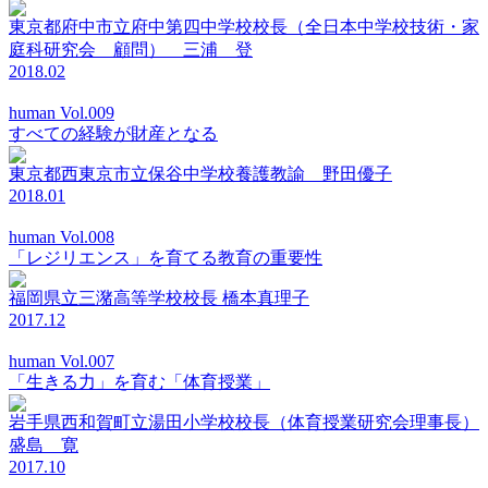
東京都府中市立府中第四中学校校長（全日本中学校技術・家
庭科研究会 顧問） 三浦 登
2018.02
human Vol.009
すべての経験が財産となる
東京都西東京市立保谷中学校養護教諭 野田優子
2018.01
human Vol.008
「レジリエンス」を育てる教育の重要性
福岡県立三潴高等学校校長 橋本真理子
2017.12
human Vol.007
「生きる力」を育む「体育授業」
岩手県西和賀町立湯田小学校校長（体育授業研究会理事長）
盛島 寛
2017.10