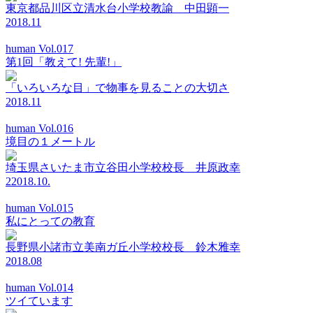
東京都品川区立清水台小学校教諭 中田顕一
2018.11
human Vol.017
第1回「教えて! 先輩!」
「いろいろな目」で物事を見ることの大切さ
2018.11
human Vol.016
境目の１メートル
埼玉県さいたま市立谷田小学校校長 井原政幸
22018.10.
human Vol.015
私にとっての教育
長野県小諸市立美南ガ丘小学校校長 鈴木雅幸
2018.08
human Vol.014
ツイています