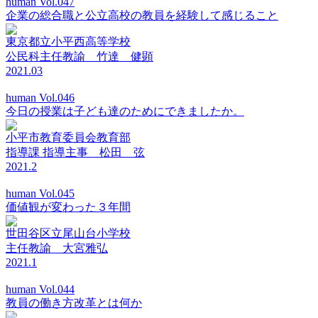
human Vol.047
企業の総合職と公立高校の教員を経験して感じること
東京都立小平西高等学校
公民科主任教諭 竹達 健顕
2021.03
human Vol.046
今日の授業は子ども達のためにできましたか。
小平市教育委員会教育部
指導課 指導主事 松田 弦
2021.2
human Vol.045
価値観が変わった３年間
世田谷区立尾山台小学校
主任教諭 大宮雅弘
2021.1
human Vol.044
教員の働き方改革とは何か