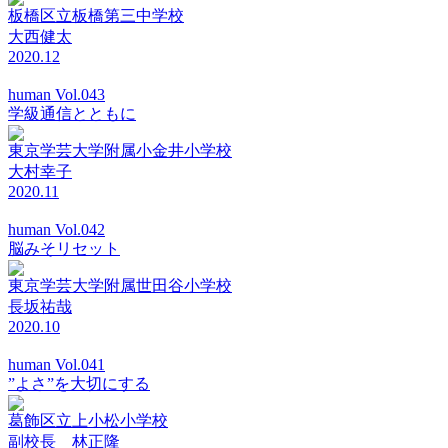
板橋区立板橋第三中学校
大西健太
2020.12
human Vol.043
学級通信とともに
東京学芸大学附属小金井小学校
大村幸子
2020.11
human Vol.042
脳みそリセット
東京学芸大学附属世田谷小学校
長坂祐哉
2020.10
human Vol.041
”よさ”を大切にする
葛飾区立上小松小学校
副校長 林正隆