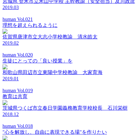
宮城県 登米市立米山中学校 主幹教諭（安全担当）及川政彦
2019.03
human Vol.021
理想を超えられるように
佐賀県唐津市立大志小学校教諭 清水皓太
2019.02
human Vol.020
生徒にとっての「良い授業」を
和歌山県田辺市立東陽中学校教諭 大家育海
2019.01
human Vol.019
教育は共育
茨城県つくば市立春日学園義務教育学校校長 石川栄樹
2018.12
human Vol.018
"心を解放し、自由に表現できる場"を作りたい