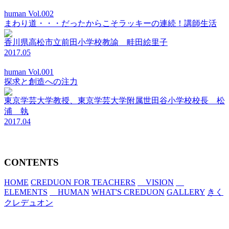
human Vol.002
まわり道・・・だったからこそラッキーの連続！講師生活
香川県高松市立前田小学校教諭 畦田絵里子
2017.05
human Vol.001
探求と創造への注力
東京学芸大学教授、東京学芸大学附属世田谷小学校校長 松
浦 執
2017.04
CONTENTS
HOME
CREDUON FOR TEACHERS
VISION
ELEMENTS
HUMAN
WHAT'S CREDUON
GALLERY
きく
クレデュオン