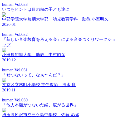
human Vol.033
いつもヒントは目の前の子ども達に
中部学院大学短期大学部 幼児教育学科 助教 小室明久
2020.01
human Vol.032
「新しい音楽教育を考える会」による音楽づくりワークショ
ップ
小田原短期大学 助教 中村昭彦
2019.12
human Vol.031
「せつないって、なぁ〜んだ？」
文京区立林町小学校 主任教諭 清水 良
2019.11
human Vol.030
「他力本願がつないだ縁、広がる世界」
埼玉県所沢市立三ケ島中学校 佐藤 彩弥