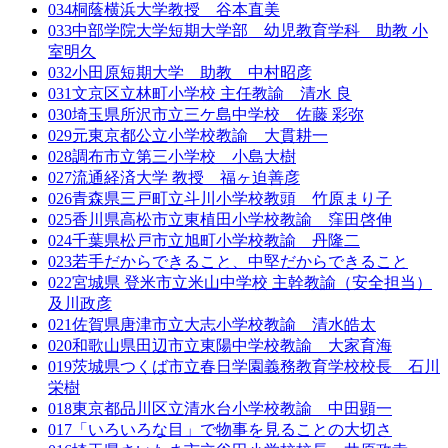
034
桐蔭横浜大学教授 谷本直美
033
中部学院大学短期大学部 幼児教育学科 助教 小
室明久
032
小田原短期大学 助教 中村昭彦
031
文京区立林町小学校 主任教諭 清水 良
030
埼玉県所沢市立三ケ島中学校 佐藤 彩弥
029
元東京都公立小学校教諭 大貫耕一
028
調布市立第三小学校 小島大樹
027
流通経済大学 教授 福ヶ迫善彦
026
青森県三戸町立斗川小学校教頭 竹原まり子
025
香川県高松市立東植田小学校教諭 窪田啓伸
024
千葉県松戸市立旭町小学校教諭 丹隆二
023
若手だからできること、中堅だからできること
022
宮城県 登米市立米山中学校 主幹教諭（安全担当）
及川政彦
021
佐賀県唐津市立大志小学校教諭 清水皓太
020
和歌山県田辺市立東陽中学校教諭 大家育海
019
茨城県つくば市立春日学園義務教育学校校長 石川
栄樹
018
東京都品川区立清水台小学校教諭 中田顕一
017
「いろいろな目」で物事を見ることの大切さ