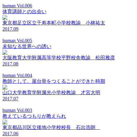
human Vol.006
体育講師との出会い
東京都足立区立千寿本町小学校教諭 小林祐太
2017.09
human Vol.005
未知なる世界への誘い
大阪教育大学附属高等学校平野校舎教諭 松田雅彦
2017.08
human Vol.004
教師として、屋台骨をつくることができた時期
山口大学教育学附属光小学校教諭 才宮大明
2017.07
human Vol.003
教えているつもりが教えられ
東京都品川区立後地小学校校長 石出浩朗
2017.06