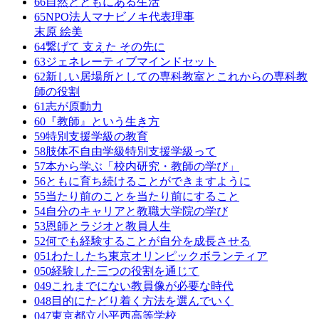
66
自然とともにある生活
65
NPO法人マナビノキ代表理事
末原 絵美
64
繋げて 支えた その先に
63
ジェネレーティブマインドセット
62
新しい居場所としての専科教室とこれからの専科教
師の役割
61
志が原動力
60
『教師』という生き方
59
特別支援学級の教育
58
肢体不自由学級特別支援学級って
57
本から学ぶ「校内研究・教師の学び」
56
ともに育ち続けることができますように
55
当たり前のことを当たり前にすること
54
自分のキャリアと教職大学院の学び
53
恩師とラジオと教員人生
52
何でも経験することが自分を成長させる
051
わたしたち東京オリンピックボランティア
050
経験した三つの役割を通じて
049
これまでにない教員像が必要な時代
048
目的にたどり着く方法を選んでいく
047
東京都立小平西高等学校