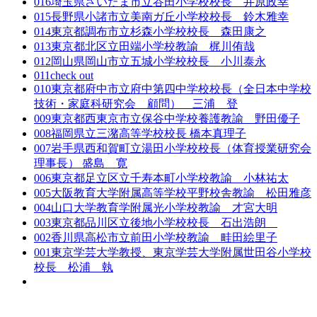
016
埼玉県さいたま市立谷田小学校校長 井原政幸
015
長野県小諸市立美南ガ丘小学校校長 鈴木雅幸
014
東京都調布市立杉森小学校校長 森田康之
013
東京都北区立田端小学校教諭 梶川侑哉
012
岡山県岡山市立五城小学校校長 小川泰永
011
check out
010
東京都府中市立府中第四中学校校長（全日本中学校
技術・家庭科研究会 顧問） 三浦 登
009
東京都西東京市立保谷中学校養護教諭 野田優子
008
福岡県立三潴高等学校校長 橋本真理子
007
岩手県西和賀町立湯田小学校校長（体育授業研究会
理事長） 盛島 寛
006
東京都足立区立千寿本町小学校教諭 小林祐太
005
大阪教育大学附属高等学校平野校舎教諭 松田雅彦
004
山口大学教育学附属光小学校教諭 才宮大明
003
東京都品川区立後地小学校校長 石出浩朗
002
香川県高松市立前田小学校教諭 畦田絵里子
001
東京学芸大学教授、東京学芸大学附属世田谷小学校
校長 松浦 執