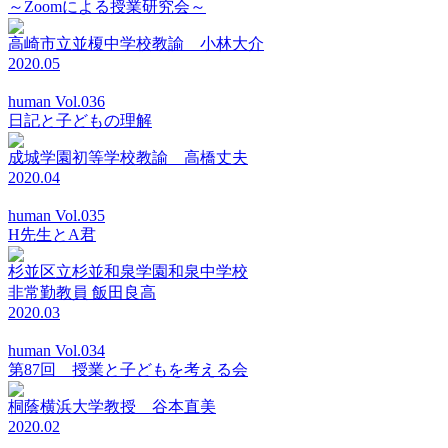
～Zoomによる授業研究会～
高崎市立並榎中学校教諭 小林大介
2020.05
human Vol.036
日記と子どもの理解
成城学園初等学校教諭 高橋丈夫
2020.04
human Vol.035
H先生とA君
杉並区立杉並和泉学園和泉中学校
非常勤教員 飯田良高
2020.03
human Vol.034
第87回 授業と子どもを考える会
桐蔭横浜大学教授 谷本直美
2020.02