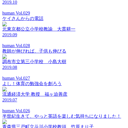
2019.10
human Vol.029
ケイさんからの電話
元東京都公立小学校教諭 大貫耕一
2019.09
human Vol.028
教師が伸びれば、子供も伸びる
調布市立第三小学校 小島大樹
2019.08
human Vol.027
よし！体育の勉強会を創ろう
流通経済大学 教授 福ヶ迫善彦
2019.07
human Vol.026
半世紀生きて、やっと英語を楽しむ気持ちになりました！
青森県三戸町立斗川小学校教頭 竹原まり子